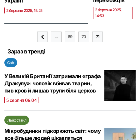
переможців
Україні
2 березня 2025,
2 березня 2025, 15:25
14:53
...
69
70
71
Зараз в тренді
Світ
У Великій Британії затримали «графа
Дракулу»: чоловік вбивав тварин,
пив кров й лишав трупи біля церков
5 серпня 09:04
Лайфстайл
Мікробудинки підкорюють світ: чому
все більше людей цікавляться