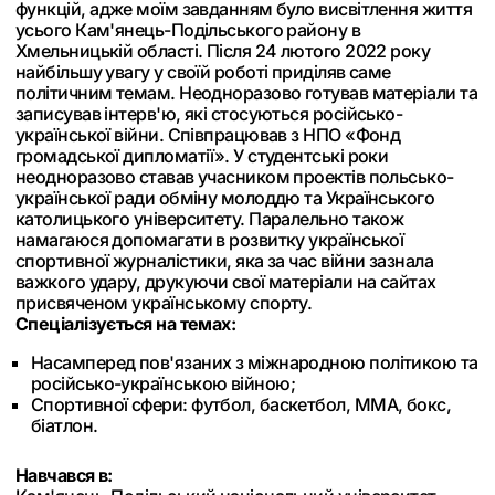
функцій, адже моїм завданням було висвітлення життя
усього Кам'янець-Подільського району в
Хмельницькій області. Після 24 лютого 2022 року
найбільшу увагу у своїй роботі приділяв саме
політичним темам. Неодноразово готував матеріали та
записував інтерв'ю, які стосуються російсько-
української війни. Співпрацював з НПО «Фонд
громадської дипломатії». У студентські роки
неодноразово ставав учасником проектів польсько-
української ради обміну молоддю та Українського
католицького університету. Паралельно також
намагаюся допомагати в розвитку української
спортивної журналістики, яка за час війни зазнала
важкого удару, друкуючи свої матеріали на сайтах
присвяченом українському спорту.
Спеціалізується на темах:
Насамперед пов'язаних з міжнародною політикою та
російсько-українською війною;
Спортивної сфери: футбол, баскетбол, ММА, бокс,
біатлон.
Навчався в: