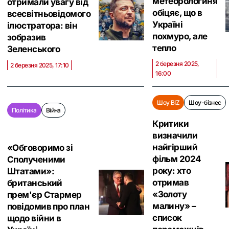
метеорологиня
отримали увагу від
обіцяє, що в
всесвітньовідомого
Україні
ілюстратора: він
похмуро, але
зобразив
тепло
Зеленського
2 березня 2025,
2 березня 2025, 17:10
16:00
Шоу BIZ
Шоу-бізнес
Політика
Війна
Критики
визначили
найгірший
«Обговоримо зі
фільм 2024
Сполученими
року: хто
Штатами»:
отримав
британський
«Золоту
прем'єр Стармер
малину» –
повідомив про план
список
щодо війни в