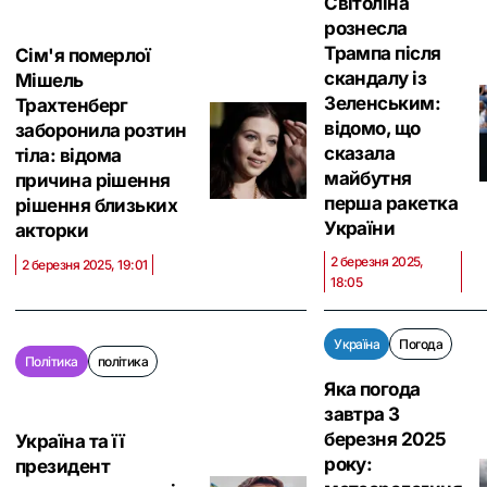
Світоліна
рознесла
Трампа після
Сім'я померлої
скандалу із
Мішель
Зеленським:
Трахтенберг
відомо, що
заборонила розтин
сказала
тіла: відома
майбутня
причина рішення
перша ракетка
рішення близьких
України
акторки
2 березня 2025,
2 березня 2025, 19:01
18:05
Україна
Погода
Політика
політика
Яка погода
завтра 3
березня 2025
Україна та її
року:
президент