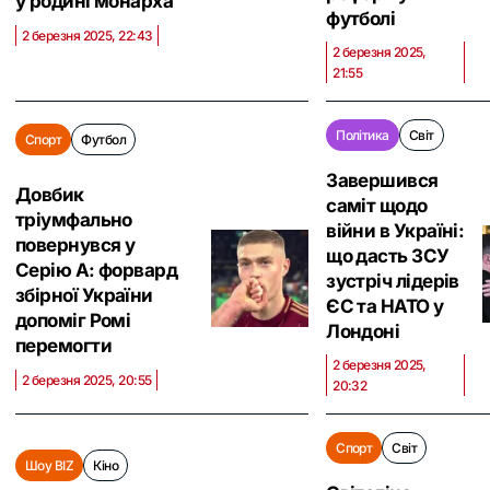
у родині монарха
футболі
2 березня 2025, 22:43
2 березня 2025,
21:55
Політика
Світ
Спорт
Футбол
Завершився
Довбик
саміт щодо
тріумфально
війни в Україні:
повернувся у
що дасть ЗСУ
Серію А: форвард
зустріч лідерів
збірної України
ЄС та НАТО у
допоміг Ромі
Лондоні
перемогти
2 березня 2025,
2 березня 2025, 20:55
20:32
Спорт
Світ
Шоу BIZ
Кіно