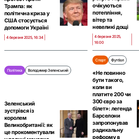
очікуються
Трампа: як
потепління,
політична криза у
вітер та
США стосується
невеликі дощі
допомоги Україні
4 березня 2025,
4 березня 2025, 16:34
16:00
Спорт
Футбол
Політика
Володимир Зеленський
«Не повинно
бути такого,
коли ви
платите 200 чи
300 євро за
Зеленський
білет»: легенда
зустрівся із
Барселони
королем
запропонував
Великобританії: як
радикальну
це прокоментували
реформу в