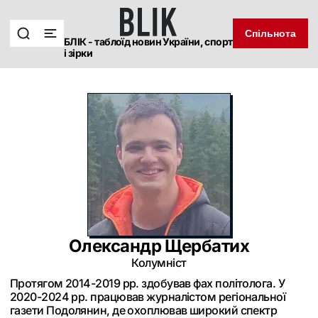
Спільнота
БЛІК - таблоїд новин України, спорт
і зірки
Олександр Щербатих
Колумніст
Протягом 2014-2019 рр. здобував фах політолога. У
2020-2024 рр. працював журналістом регіональної
газети Подолянин, де охоплював широкий спектр