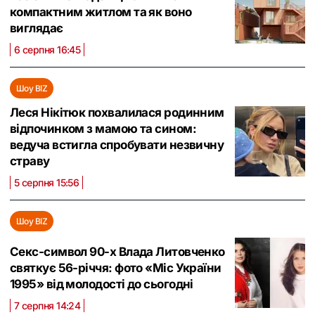
компактним житлом та як воно
виглядає
6 серпня 16:45
Шоу BIZ
Леся Нікітюк похвалилася родинним
відпочинком з мамою та сином:
ведуча встигла спробувати незвичну
страву
5 серпня 15:56
Шоу BIZ
Секс-символ 90-х Влада Литовченко
святкує 56-річчя: фото «Міс України
1995» від молодості до сьогодні
7 серпня 14:24