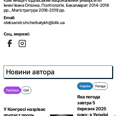
Кам'янець-Подільський національний університет
імені Івана Огієнка. Політологія. Бакалаврат 2014-2018
рр., Магістратура 2018-2019 рр.
Email:
oleksandr.shcherbatykh@blik.ua
Соц. мережі:
Новини автора
Україна
Погода
Політика
Світ
Яка погода
завтра 5
березня 2025
У Конгресі назріває
року: в Україні
протест проти