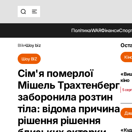
Політика
WAR
Фінанси
Спор
Оста
blik
шоу biz
Кін
Шоу BIZ
Сім'я померлої
«Вищ
кіно
Мішель Трахтенберг
5 сер
заборонила розтин
тіла: відома причина
Даш
рішення рішення
«Куд