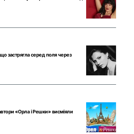
що застрягла серед поля через
втори «Орла і Решки» висміяли