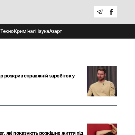
о
Техно
Кримінал
Наука
Азарт
ор розкрив справжній заробіток у
, які показують розкішне життя під