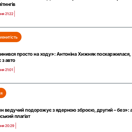
ітингів
пня 21:22
менитість
инився просто на ходу»: Антоніна Хижняк поскаржилася, 
 з авто
ня 21:01
ія
н ведучий подорожує з ядерною зброєю, другий – без»: а
йський плагіат
пня 20:29