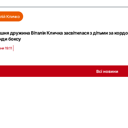
алій Кличко
шня дружина Віталія Кличка засвітилася з дітьми за корд
нди боксу
ня 19:11
Всі новини