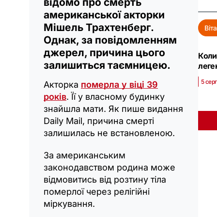
відомо про смерть
американської акторки
Мішель Трахтенберг.
Віт
Однак, за повідомленням
джерел, причина цього
Коли
залишиться таємницею.
леге
5 серп
Акторка
померла у віці 39
років
. Її у власному будинку
знайшла мати. Як пише видання
Daily Mail, причина смерті
залишилась не встановленою.
За американським
законодавством родина може
відмовитись від розтину тіла
померлої через релігійні
міркування.