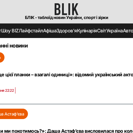
БЛІК - таблоїд новин України, спорт і зірки
т
Шоу BIZ
Лайфстайл
Афіша
Здоров'я
Кулінарія
Світ
Україна
Авт
нні новини
о
е цієї планки – взагалі одиниці»: відомий український акт
пня 22:22
а Астаф'єва
и ми покотимось?»: Даша Астаф’єва висловилася про колег