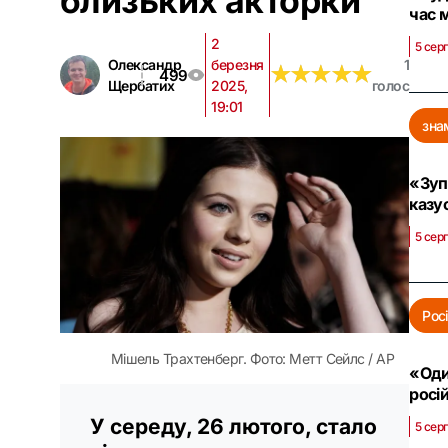
близьких акторки
час м
2
5 сер
Олександр
березня
1
★
★
★
★
★
★
★
★
★
★
499
Щербатих
2025,
голос
19:01
зна
«Зуп
казус
5 серп
Рос
Мішель Трахтенберг. Фото: Метт Сейлс / AP
«Оди
росі
У середу, 26 лютого, стало
5 сер