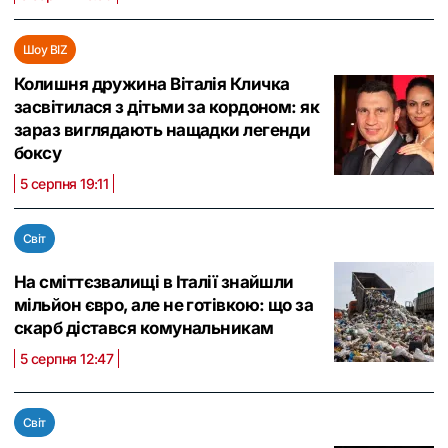
Шоу BIZ
Колишня дружина Віталія Кличка
засвітилася з дітьми за кордоном: як
зараз виглядають нащадки легенди
боксу
5 серпня 19:11
Світ
На сміттєзвалищі в Італії знайшли
мільйон євро, але не готівкою: що за
скарб дістався комунальникам
5 серпня 12:47
Світ