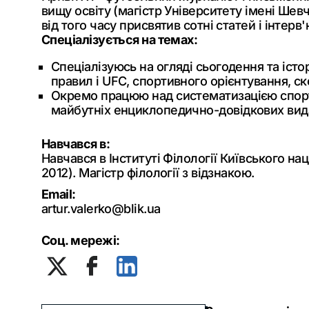
вищу освіту (магістр Університету імені Шевч
від того часу присвятив сотні статей і інтер
Спеціалізується на темах:
Спеціалізуюсь на огляді сьогодення та істор
правил і UFC, спортивного орієнтування, ске
Окремо працюю над систематизацією спорти
майбутніх енциклопедично-довідкових видан
Навчався в:
Навчався в Інституті Філології Київського н
2012). Магістр філології з відзнакою.
Email:
artur.valerko@blik.ua
Соц. мережі: