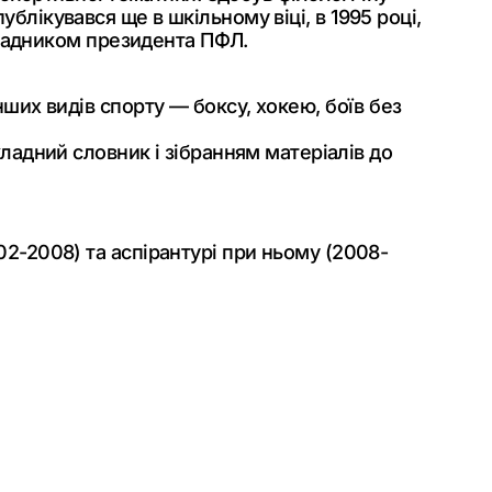
блікувався ще в шкільному віці, в 1995 році,
ю Радником президента ПФЛ.
інших видів спорту — боксу, хокею, боїв без
адний словник і зібранням матеріалів до
02-2008) та аспірантурі при ньому (2008-