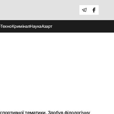
о
Техно
Кримінал
Наука
Азарт
і спортивної тематики. Здобув філологічну