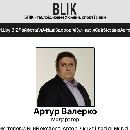
БЛІК - таблоїд новин України, спорт і зірки
т
Шоу BIZ
Лайфстайл
Афіша
Здоров'я
Кулінарія
Світ
Україна
Авт
Артур Валерко
Модератор
к, телевізійний експерт. Автор 7 книг і довідників з