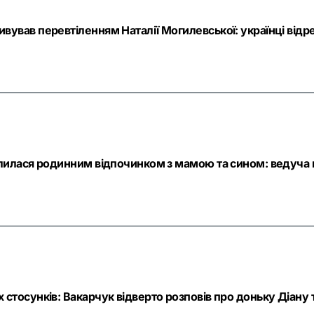
ував перевтіленням Наталії Могилевської: українці відре
алилася родинним відпочинком з мамою та сином: ведуча 
стосунків: Вакарчук відверто розповів про доньку Діану т