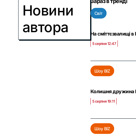
Зараз в тренді
Новини
Світ
автора
На сміттєзвалищі в 
5 серпня 12:47
Шоу BIZ
Колишня дружина Ві
5 серпня 19:11
Шоу BIZ