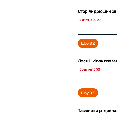
Єгор Андрюшин здив
4 серпня 20:27
Шоу BIZ
Леся Нікітюк похв
5 серпня 15:56
Шоу BIZ
Таємниця родинних 