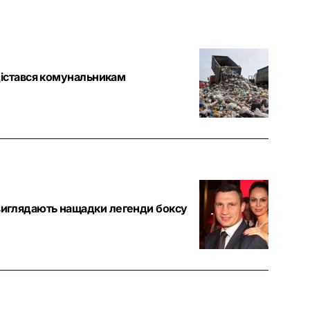
б дістався комунальникам
з виглядають нащадки легенди боксу