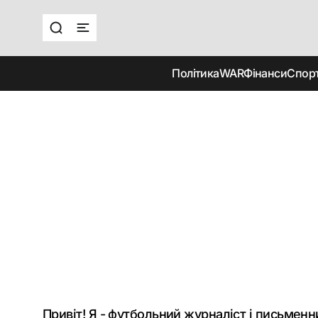
Політика
WAR
Фінанси
Спор
Привіт! Я - футбольний журналіст і письменни