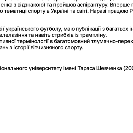
енка з відзнакою) та пройшов аспірантуру. Вперше пу
в'ю тематиці спорту в Україні та світі. Наразі працю
ії українського футболу, маю публікації з багатьох 
лелазіння та навіть стрибків із трампліну.
вної термінології в багатомовний тлумачно-перекл
ь з історії вітчизняного спорту.
аціонального університету імені Тараса Шевченка (20