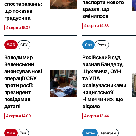
паспорти нового
спостережень:
зразка: що
що показав
змінилося
градусник
4 серпня 14:38
4 серпня 15:02
WAR
СБУ
Світ
Росія
Володимир
Російський суд
Зеленський
визнав Бандеру,
анонсував нові
Шухевича, ОУН
операції СБУ
та УПА
проти росії:
«співучасниками
президент
нацистської
повідомив
Німеччини»: що
деталі
відомо
4 серпня 14:09
4 серпня 13:44
WAR
Їжа
Техно
Телеграм