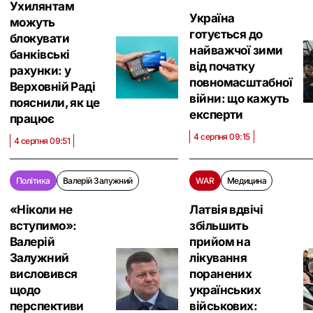
Ухилянтам
Україна
можуть
готується до
блокувати
найважчої зими
банківські
від початку
рахунки: у
повномасштабної
Верховній Раді
війни: що кажуть
пояснили, як це
експерти
працює
4 серпня 09:15
4 серпня 09:51
Політика
Валерій Залужний
WAR
Медицина
«Ніколи не
Латвія вдвічі
вступимо»:
збільшить
Валерій
прийом на
Залужний
лікування
висловився
поранених
щодо
українських
перспективи
військових: