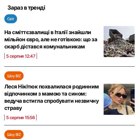
Зараз в тренді
Світ
На сміттєзвалищі в Італії знайшли
мільйон євро, але не готівкою: що за
скарб дістався комунальникам
5 серпня 12:47
Шоу BIZ
Леся Нікітюк похвалилася родинним
відпочинком з мамою та сином:
ведуча встигла спробувати незвичну
страву
5 серпня 15:56
Шоу BIZ