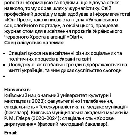
роботі з інформацією та подіями, що відбуваються
навколо, тому обрав шлях у журналістику. Свій
професійний досвід у медіа здобував в інформагентстві
«Юн-Прес», також писав статті для «Українського
соціологічного порталу», а окрім цього, працював
журналістом для висвітлення проєктів Українського
Червоного Хреста в агенції «Olart».
Спеціалізується на темах:
Спеціалізуюся на висвітленні різних соціальних та
політичних процесів в Україні та світі
Досліджую, як глобальні тренди відображаються на
житті українців, та чим дихає суспільство сьогодні
Навчався в:
Київський національний університет культури і
мистецтв (з 2023): факультет кіно і телебачення,
спеціальність «Тележурналістика та медіакомунікації»
(бакалавр). Київська муніципальна академія музики ім.
Р. М. Глієра (2020–2024): спеціальність «Хорове
диригування» (фаховий молодший бакалавр).
Email: