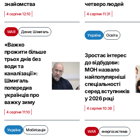
знайомства
четверо людей
4 серпня 12:10
4 серпня 11:31
WAR
Денис Шмигаль
Україна
Освіта
«Важко
прожити більше
Зростає інтерес
трьох днів без
до відбудови:
води та
МОН назвало
каналізації»:
найпопулярніші
Шмигаль
спеціальності
попередив
серед вступників
українців про
у 2026 році
важку зиму
4 серпня 10:38
4 серпня 11:10
Україна
Мобілізація
WAR
енергосистема