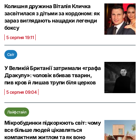
Колишня дружина Віталія Кличка
засвітилася з дітьми за кордоном: як
зараз виглядають нащадки легенди
боксу
5 серпня 19:11
Світ
У Великій Британії затримали «графа
Дракулу»: чоловік вбивав тварин,
пив кров й лишав трупи біля церков
5 серпня 09:04
Лайфстайл
Мікробудинки підкорюють світ: чому
все більше людей цікавляться
компактним житлом та як воно