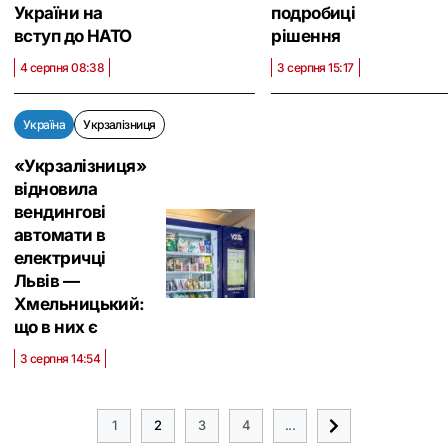
України на
подробиці
вступ до НАТО
рішення
4 серпня 08:38
3 серпня 15:17
Україна
Укрзалізниця
«Укрзалізниця»
відновила
вендингові
автомати в
електричці
Львів —
Хмельницький:
що в них є
3 серпня 14:54
1
2
3
4
...