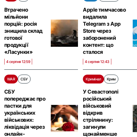
Втрачено
Apple тимчасово
мільйони
видалила
порцій: росія
Telegram з App
знищила склад
Store через
готової
заборонений
продукції
контент: що
«Ласунки»
сталося
4 серпня 12:59
4 серпня 12:43
WAR
СБУ
Кримінал
Крим
СБУ
У Севастополі
попереджає про
російський
пастки для
військовий
українських
відкрив
військових:
стрілянину:
ліквідація через
загинули
онлайн-
щонайменше