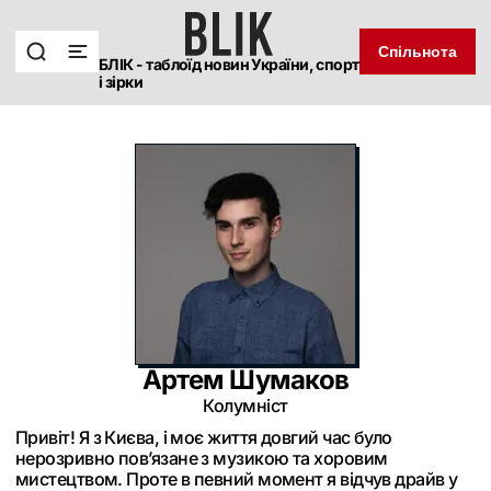
Спільнота
БЛІК - таблоїд новин України, спорт
і зірки
Артем Шумаков
Колумніст
Привіт! Я з Києва, і моє життя довгий час було
нерозривно пов’язане з музикою та хоровим
мистецтвом. Проте в певний момент я відчув драйв у