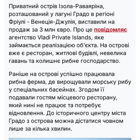
Приватний острів Ізола-Раваяріна,
розташований у лагуні Градо в регіоні
Фріулі - Венеція-Джулія, виставили на
продаж за 3 млн євро. Про це
повідомляє
агентство Vladi Private Islands, яке
займається реалізацією об'єкта. На острові
вже є ресторан, житлові будівлі, невелика
гавань та колишнє рибне господарство.
Раніше на острові успішно працювала
рибна ферма, де вирощували морську рибу
у спеціальних басейнах. Згодом її
подавали гостям місцевого ресторану,
який нині не працює та потребує
відновлення. До історичного центру міста
Градо з острова можна дістатися човном
лише за кілька хвилин.