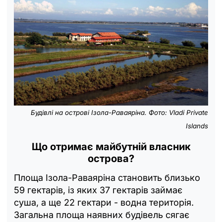
Будівлі на острові Ізола-Раваяріна. Фото: Vladi Private
Islands
Що отримає майбутній власник
острова?
Площа Ізола-Раваяріна становить близько
59 гектарів, із яких 37 гектарів займає
суша, а ще 22 гектари - водна територія.
Загальна площа наявних будівель сягає