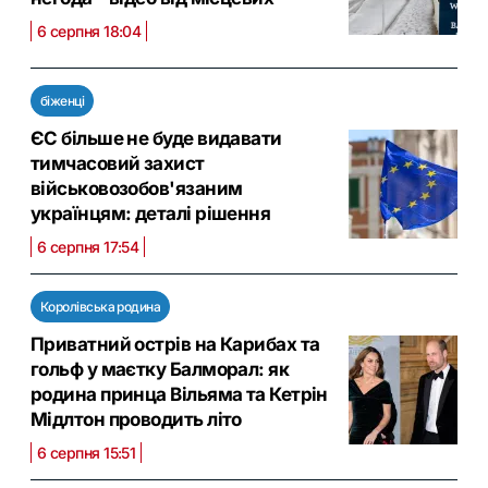
6 серпня 18:04
біженці
ЄС більше не буде видавати
тимчасовий захист
військовозобов'язаним
українцям: деталі рішення
6 серпня 17:54
Королівська родина
Приватний острів на Карибах та
гольф у маєтку Балморал: як
родина принца Вільяма та Кетрін
Мідлтон проводить літо
6 серпня 15:51