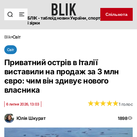
Спільнота
БЛІК - таблоїд новин України, спорт
і зірки
blik
світ
Світ
Приватний острів в Італії
виставили на продаж за 3 млн
євро: чим він здивує нового
власника
★
★
★
★
★
★
★
★
★
★
1 голос
6 липня 2026, 13:03
Юлія Шкурат
1898