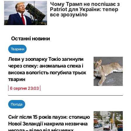
Останні новини
Тварини
Леви у зоопарку Токіо загинули
через спеку: аномальна спека і
висока вологість погубила трьох
тварин
6 серпня 23:03
Погода
Сніг після 15 років паузи: столицю
Нової Зеландії накрила незвична
негода – відео від місцевих