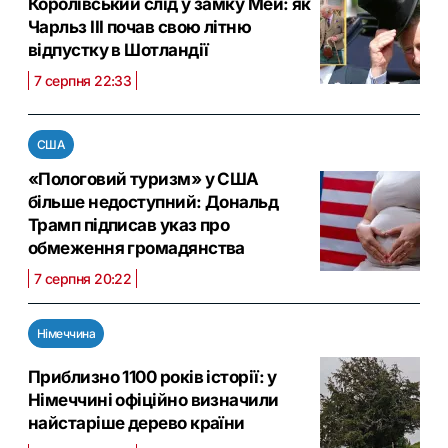
Королівський слід у замку Мей: як
Чарльз III почав свою літню
відпустку в Шотландії
7 серпня 22:33
США
«Пологовий туризм» у США
більше недоступний: Дональд
Трамп підписав указ про
обмеження громадянства
7 серпня 20:22
Німеччина
Приблизно 1100 років історії: у
Німеччині офіційно визначили
найстаріше дерево країни