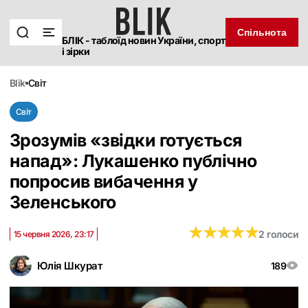
Спільнота
БЛІК - таблоїд новин України, спорт
і зірки
blik
світ
Світ
Зрозумів «звідки готується
напад»: Лукашенко публічно
попросив вибачення у
Зеленського
★
★
★
★
★
★
★
★
★
★
2 голоси
15 червня 2026, 23:17
Юлія Шкурат
189