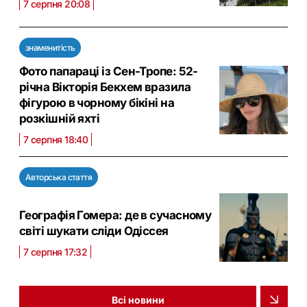
7 серпня 20:08
знаменитість
Фото папараці із Сен-Тропе: 52-
річна Вікторія Бекхем вразила
фігурою в чорному бікіні на
розкішній яхті
7 серпня 18:40
Авторська стаття
Географія Гомера: де в сучасному
світі шукати сліди Одіссея
7 серпня 17:32
Всі новини