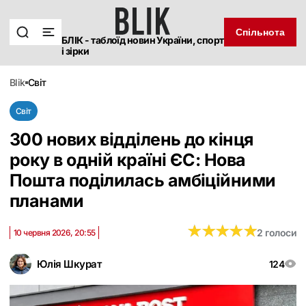
Спільнота
БЛІК - таблоїд новин України, спорт
і зірки
blik
світ
Світ
300 нових відділень до кінця
року в одній країні ЄС: Нова
Пошта поділилась амбіційними
планами
★
★
★
★
★
★
★
★
★
★
2 голоси
10 червня 2026, 20:55
Юлія Шкурат
124