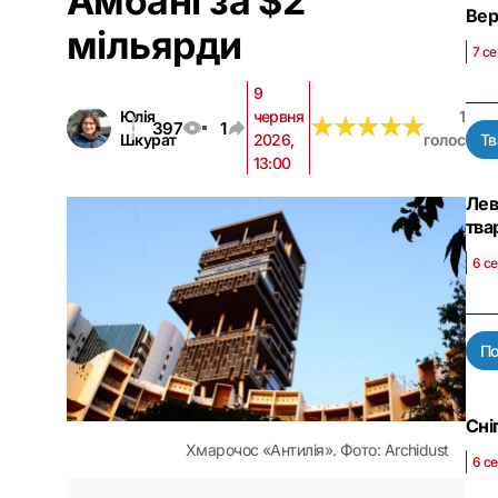
Амбані за $2
Вер
мільярди
7 се
9
Юлія
червня
1
★
★
★
★
★
★
★
★
★
★
397
1
Шкурат
2026,
голос
Тв
13:00
Лев
тва
6 с
По
Сні
Хмарочос «Антилія». Фото: Archidust
6 се