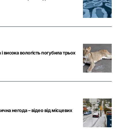
і висока вологість погубила трьох
вична негода – відео від місцевих