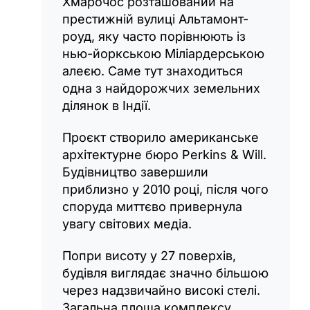
Хмарочос розташований на
престижній вулиці Альтамонт-
роуд, яку часто порівнюють із
нью-йоркською Міліардерською
алеєю. Саме тут знаходиться
одна з найдорожчих земельних
ділянок в Індії.
Проєкт створило американське
архітектурне бюро Perkins & Will.
Будівництво завершили
приблизно у 2010 році, після чого
споруда миттєво привернула
увагу світових медіа.
Попри висоту у 27 поверхів,
будівля виглядає значно більшою
через надзвичайно високі стелі.
Загальна площа комплексу