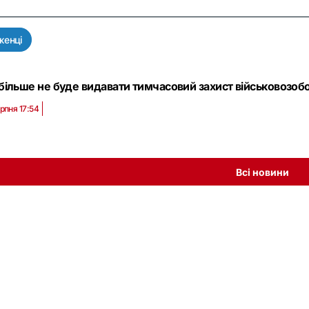
женці
більше не буде видавати тимчасовий захист військовозобо
рпня 17:54
Всі новини