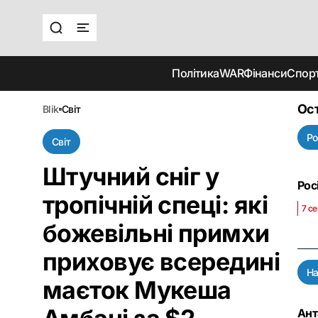
Політика
WAR
Фінанси
Спор
Ост
blik
світ
Ро
Світ
Штучний сніг у
Рос
тропічній спеці: які
7 се
божевільні примхи
приховує всередині
На
маєток Мукеша
Ант