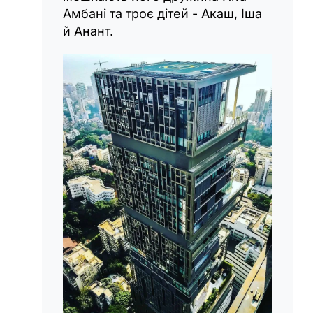
Амбані та троє дітей - Акаш, Іша
й Анант.