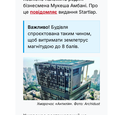
бізнесмена Мукеша Амбані. Про
це
повідомляє
видання Startlap.
Важливо!
Будівля
спроєктована таким чином,
щоб витримати землетрус
магнітудою до 8 балів.
Хмарочос «Антилія». Фото: Archidust