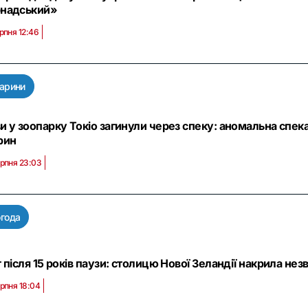
надський»
рпня 12:46
арини
и у зоопарку Токіо загинули через спеку: аномальна спека 
рин
ерпня 23:03
года
г після 15 років паузи: столицю Нової Зеландії накрила нез
рпня 18:04