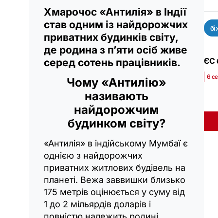
Хмарочос «Антилія» в Індії
став одним із найдорожчих
бі
приватних будинків світу,
де родина з п’яти осіб живе
ЄС 
серед сотень працівників.
6 се
Чому «Антилію»
називають
найдорожчим
будинком світу?
«Антилія» в індійському Мумбаї є
однією з найдорожчих
приватних житлових будівель на
планеті. Вежа заввишки близько
175 метрів оцінюється у суму від
1 до 2 мільярдів доларів і
повністю належить родині