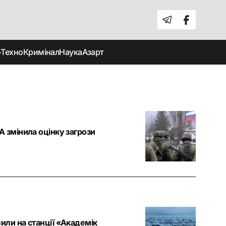
о
Техно
Кримінал
Наука
Азарт
А змінила оцінку загрози
или на станції «Академік