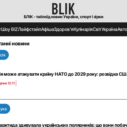
БЛІК - таблоїд новин України, спорт і зірки
т
Шоу BIZ
Лайфстайл
Афіша
Здоров'я
Кулінарія
Світ
Україна
Авт
анні новини
сія
ія може атакувати країну НАТО до 2029 року: розвідка СШ
рпня 13:11
ука
арктида здивувала українських полярників: що вони побач