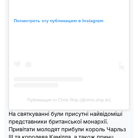
Посмотреть эту публикацию в Instagram
Публикация от Chris Ship (@chris.ship.itv)
На святкуванні були присутні найвідоміші
представники британської монархії.
Привітати молодят прибули король Чарльз
III та королева Камілла, а також принц