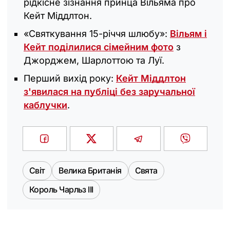
рідкісне зізнання принца Вільяма про
Кейт Міддлтон.
«Святкування 15-річчя шлюбу»:
Вільям і
Кейт поділилися сімейним фото
з
Джорджем, Шарлоттою та Луї.
Перший вихід року:
Кейт Міддлтон
з'явилася на публіці без заручальної
каблучки
.
Світ
Велика Британія
Свята
Король Чарльз III