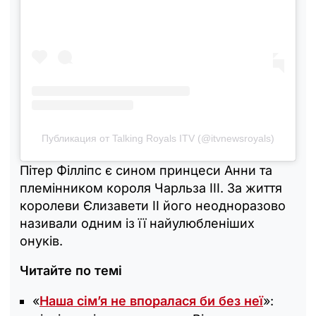
Публикация от Talking Royals ITV (@itvnewsroyals)
Пітер Філліпс є сином принцеси Анни та
племінником короля Чарльза III. За життя
королеви Єлизавети II його неодноразово
називали одним із її найулюбленіших
онуків.
Читайте по темі
«
Наша сім’я не впоралася би без неї
»: