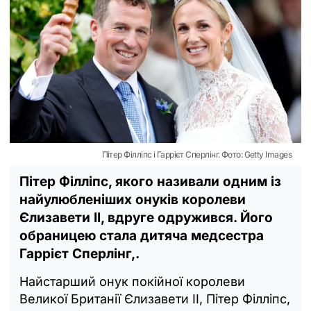
Пітер Філліпс і Гаррієт Сперлінг. Фото: Getty Images
Пітер Філліпс, якого називали одним із
найулюбленіших онуків королеви
Єлизавети II, вдруге одружився. Його
обраницею стала дитяча медсестра
Гаррієт Сперлінг,.
Найстарший онук покійної королеви
Великої Британії Єлизавети II, Пітер Філліпс,