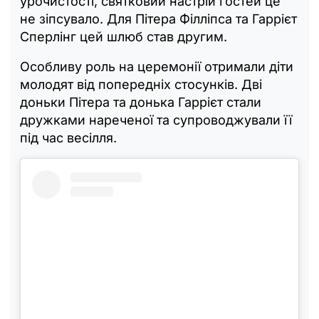
урочистості, святковий настрій гостей це
не зіпсувало. Для Пітера Філліпса та Гаррієт
Сперлінг цей шлюб став другим.
Особливу роль на церемонії отримали діти
молодят від попередніх стосунків. Дві
доньки Пітера та донька Гаррієт стали
дружками нареченої та супроводжували її
під час весілля.