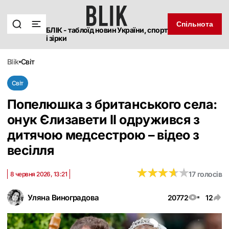
Спільнота
БЛІК - таблоїд новин України, спорт
і зірки
blik
світ
Світ
Попелюшка з британського села:
онук Єлизавети II одружився з
дитячою медсестрою – відео з
весілля
★
★
★
★
★
★
★
★
★
★
17 голосів
8 червня 2026, 13:21
Уляна Виноградова
20772
12