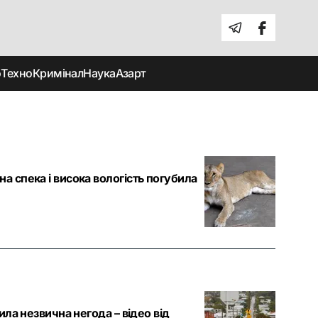
о
Техно
Кримінал
Наука
Азарт
а спека і висока вологість погубила
рила незвична негода – відео від