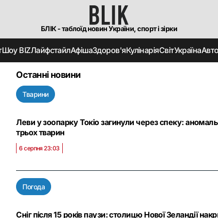
БЛІК - таблоїд новин України, спорт і зірки
т
Шоу BIZ
Лайфстайл
Афіша
Здоров'я
Кулінарія
Світ
Україна
Авт
Останні новини
Тварини
Леви у зоопарку Токіо загинули через спеку: аномальн
трьох тварин
6 серпня 23:03
Погода
Сніг після 15 років паузи: столицю Нової Зеландії нак