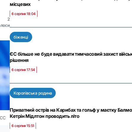
місцевих
6 серпня 18:04
2
олоси
біженці
ЄС більше не буде видавати тимчасовий захист війсь
рішення
6 серпня 17:54
Королівська родина
Приватний острів на Карибах та гольф у маєтку Балмо
Кетрін Мідлтон проводить літо
АСС
6 серпня 15:51