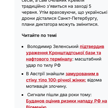
сесій, а сам очільник Кремля
традиційно з'явиться на заході 5
червня. Утім враховуючи, що українські
дрони дісталися Санкт-Петербургу,
плани диктатора можуть змінитися.
Читайте по темі
Володимир Зеленський
підтвердив
ураження Кронштадтської бази та
нафтового терміналу
: масштабний
удар по тилу РФ
В Австрії знайшли
замурованим в
стіну тіло 100-річної жінки:
відома
мотивація злочину.
Сигнали пішли два роки тому:
Буданов оцінив ризики нападу РФ на
Вірменію.