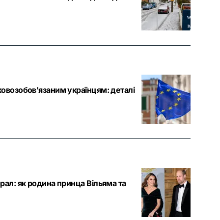
ковозобов'язаним українцям: деталі
рал: як родина принца Вільяма та