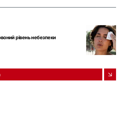
ервоний рівень небезпеки
и