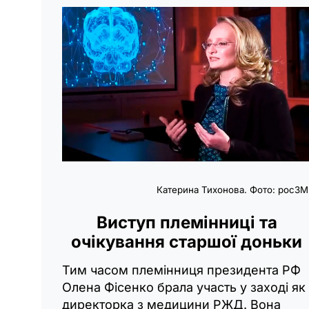
Катерина Тихонова. Фото: росЗМ
Виступ племінниці та
очікування старшої доньки
Тим часом племінниця президента РФ
Олена Фісенко брала участь у заході як
директорка з медицини РЖД. Вона