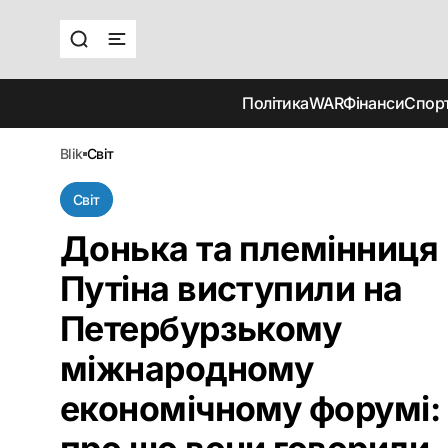
Політика
WAR
Фінанси
Спор
blik
світ
Світ
Донька та племінниця
Путіна виступили на
Петербурзькому
міжнародному
економічному форумі: