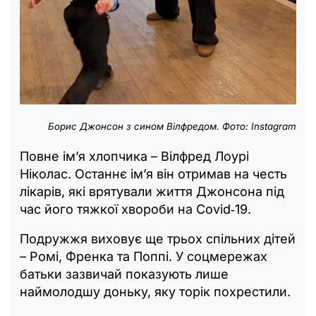
Борис Джонсон з сином Вілфредом. Фото: Instagram
Повне ім’я хлопчика – Вілфред Лоурі
Ніколас. Останнє ім’я він отримав на честь
лікарів, які врятували життя Джонсона під
час його тяжкої хвороби на Covid‑19.
Подружжя виховує ще трьох спільних дітей
– Ромі, Френка та Поппі. У соцмережах
батьки зазвичай показують лише
наймолодшу доньку, яку торік похрестили.