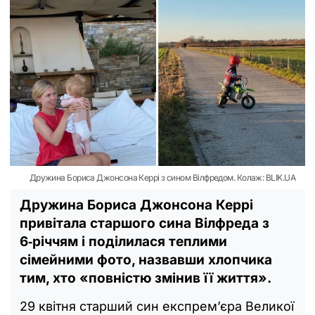
Дружина Бориса Джонсона Керрі з сином Вілфредом. Колаж: BLIK.UA
Дружина Бориса Джонсона Керрі
привітала старшого сина Вілфреда з
6‑річчям і поділилася теплими
сімейними фото, назвавши хлопчика
тим, хто «повністю змінив її життя».
29 квітня старший син експрем’єра Великої