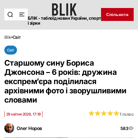
Спільнота
БЛІК - таблоїд новин України, спорт
і зірки
blik
світ
Світ
Старшому сину Бориса
Джонсона – 6 років: дружина
експрем’єра поділилася
архівними фото і зворушливими
словами
★
★
★
★
★
★
★
★
★
★
1 голос
29 квітня 2026, 17:19
Олег Норов
583