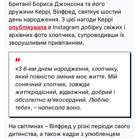
Британії Бориса Джонсона та його
дружини Керрі, Вілфред, святкує шостий
день народження. З цієї нагоди Керрі
опублікувала
в Instagram добірку свіжих і
архівних фото хлопчика, супроводивши їх
зворушливим привітанням.
«З 6‑им днем народження, хлопчику,
який повністю змінив моє життя. Мій
сонячний хлопчик, завжди
життєрадісний, відважний, добрий і
абсолютно м’якосердний. Люблю
тебе», – написала вона.
На світлинах – Вілфред у різні періоди свого
дитинства, а також кадри з улюбленцем