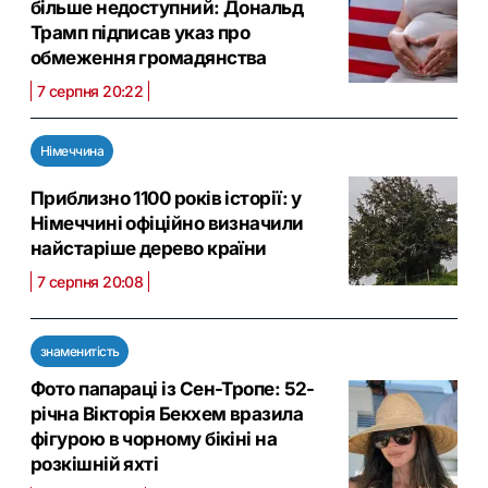
більше недоступний: Дональд
Трамп підписав указ про
обмеження громадянства
7 серпня 20:22
Німеччина
Приблизно 1100 років історії: у
Німеччині офіційно визначили
найстаріше дерево країни
7 серпня 20:08
знаменитість
Фото папараці із Сен-Тропе: 52-
річна Вікторія Бекхем вразила
фігурою в чорному бікіні на
розкішній яхті