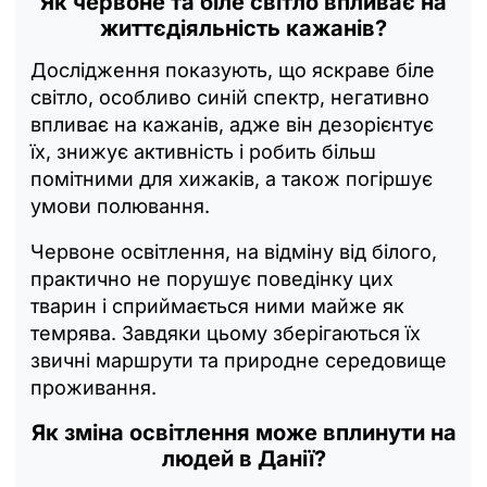
Як червоне та біле світло впливає на
життєдіяльність кажанів?
Дослідження показують, що яскраве біле
світло, особливо синій спектр, негативно
впливає на кажанів, адже він дезорієнтує
їх, знижує активність і робить більш
помітними для хижаків, а також погіршує
умови полювання.
Червоне освітлення, на відміну від білого,
практично не порушує поведінку цих
тварин і сприймається ними майже як
темрява. Завдяки цьому зберігаються їх
звичні маршрути та природне середовище
проживання.
Як зміна освітлення може вплинути на
людей в Данії?