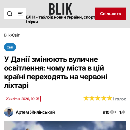
Спільнота
БЛІК - таблоїд новин України, спорт
і зірки
blik
світ
Світ
У Данії змінюють вуличне
освітлення: чому міста в цій
країні переходять на червоні
ліхтарі
★
★
★
★
★
★
★
★
★
★
1 голос
23 квітня 2026, 10:25
Артем Жилінський
910
1