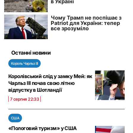
Останні новини
Король Чарльз III
Королівський слід у замку Мей: як
Чарльз III почав свою літню
відпустку в Шотландії
7 серпня 22:33
США
«Пологовий туризм» у США