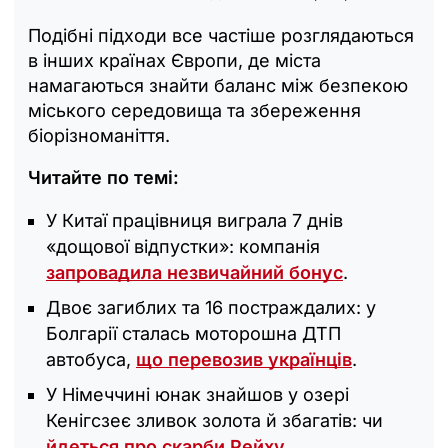
Подібні підходи все частіше розглядаються
в інших країнах Європи, де міста
намагаються знайти баланс між безпекою
міського середовища та збереження
біорізноманіття.
Читайте по темі:
У Китаї працівниця виграла 7 днів
«дощової відпустки»: компанія
запровадила незвичайний бонус
.
Двоє загиблих та 16 постраждалих: у
Болгарії сталась моторошна ДТП
автобуса,
що перевозив українців
.
У Німеччині юнак знайшов у озері
Кенігсзеє зливок золота й збагатів: чи
йдеться про скарби Рейху
.