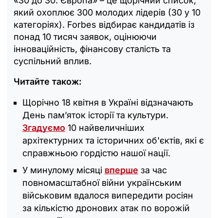
«30 до 30. Європа» – це щорічний список,
який охоплює 300 молодих лідерів (30 у 10
категоріях). Forbes відбирає кандидатів із
понад 10 тисяч заявок, оцінюючи
інноваційність, фінансову сталість та
суспільний вплив.
Читайте також:
Щорічно 18 квітня в Україні відзначають
День пам’яток історії та культури.
Згадуємо
10 найвеличніших
архітектурних та історичних об'єктів, які є
справжньою гордістю нашої нації.
У минулому місяці
вперше
за час
повномасштабної війни українським
військовим вдалося випередити росіян
за кількістю дронових атак по ворожій