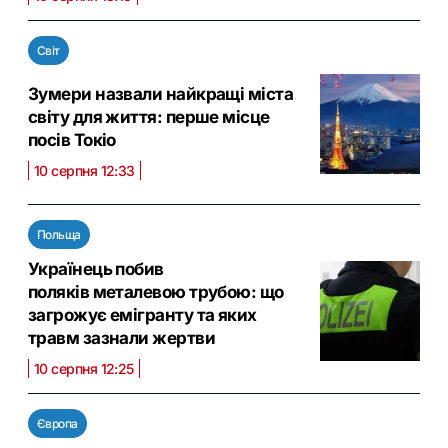
Світ
Зумери назвали найкращі міста
світу для життя: перше місце
посів Токіо
10 серпня 12:33
Польща
Українець побив
поляків металевою трубою: що
загрожує емігранту та яких
травм зазнали жертви
10 серпня 12:25
Європа