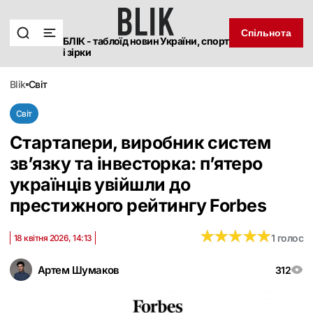
Спільнота
БЛІК - таблоїд новин України, спорт
і зірки
blik
світ
Світ
Стартапери, виробник систем
зв’язку та інвесторка: п’ятеро
українців увійшли до
престижного рейтингу Forbes
★
★
★
★
★
★
★
★
★
★
1 голос
18 квітня 2026, 14:13
Артем Шумаков
312