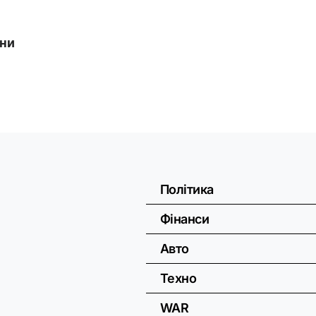
Політика
Фінанси
Авто
Техно
WAR