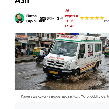
Азії
26
Віктор
березня
★
★
★
★
★
★
★
★
★
★
5086
3
Глухенький
2026,
го
09:42
Карета швидкої на дорозі десь в Індії. Фото: Oddity Centr