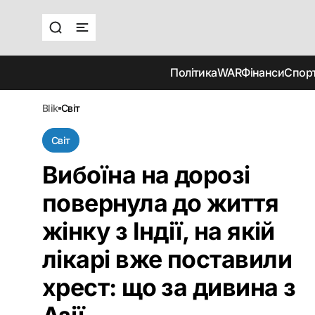
Політика
WAR
Фінанси
Спор
blik
світ
Світ
Вибоїна на дорозі
повернула до життя
жінку з Індії, на якій
лікарі вже поставили
хрест: що за дивина з