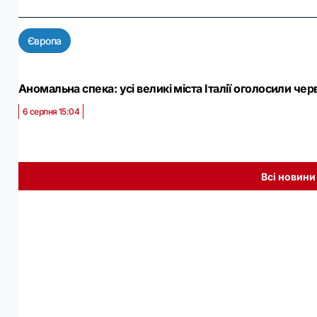
Європа
Аномальна спека: усі великі міста Італії оголосили че
6 серпня 15:04
Всі новини