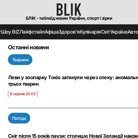
БЛІК - таблоїд новин України, спорт і зірки
т
Шоу BIZ
Лайфстайл
Афіша
Здоров'я
Кулінарія
Світ
Україна
Авт
Останні новини
Тварини
Леви у зоопарку Токіо загинули через спеку: аномальна
трьох тварин
6 серпня 23:03
Погода
Сніг після 15 років паузи: столицю Нової Зеландії накр