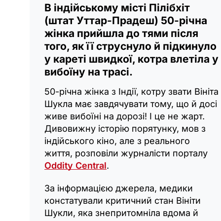
В індійському місті Пілібхіт
(штат Уттар-Прадеш) 50-річна
жінка прийшла до тями після
того, як її струснуло й підкинуло
у кареті швидкої, котра влетіла у
вибоїну на трасі.
50-річна жінка з Індії, котру звати Вініта
Шукла має завдячувати тому, що й досі
живе вибоїні на дорозі! І це не жарт.
Дивовижну історію порятунку, мов з
індійського кіно, але з реального
життя, розповіли журналісти порталу
Oddity Central
.
За інформацією джерела, медики
констатували критичний стан Вініти
Шукли, яка знепритомніла вдома й