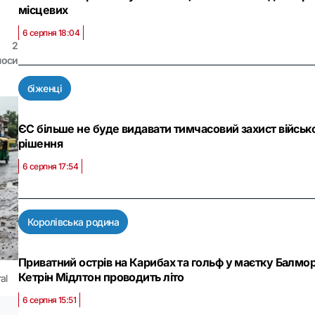
місцевих
6 серпня 18:04
2
лоси
біженці
ЄС більше не буде видавати тимчасовий захист військ
рішення
6 серпня 17:54
Королівська родина
Приватний острів на Карибах та гольф у маєтку Балмор
Кетрін Мідлтон проводить літо
al
6 серпня 15:51