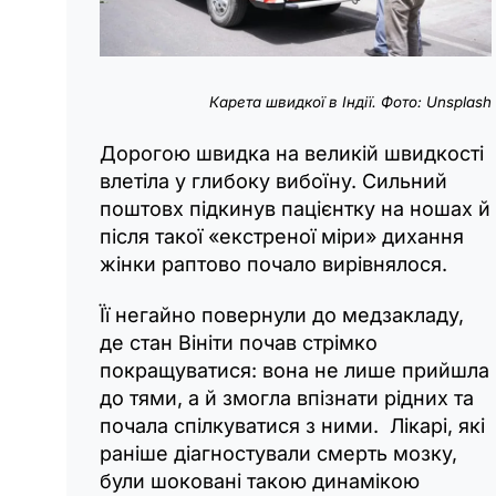
Карета швидкої в Індії. Фото:
Unsplash
Дорогою швидка на великій швидкості
влетіла у глибоку вибоїну. Сильний
поштовх підкинув пацієнтку на ношах й
після такої «екстреної міри» дихання
жінки раптово почало вирівнялося.
Її негайно повернули до медзакладу,
де стан Вініти почав стрімко
покращуватися: вона не лише прийшла
до тями, а й змогла впізнати рідних та
почала спілкуватися з ними. Лікарі, які
раніше діагностували смерть мозку,
були шоковані такою динамікою