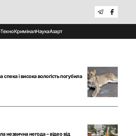
о
Техно
Кримінал
Наука
Азарт
 спека і висока вологість погубила
ила незвична негода – відео від