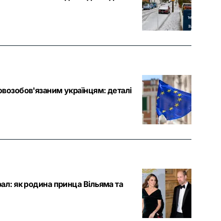
овозобов'язаним українцям: деталі
ал: як родина принца Вільяма та