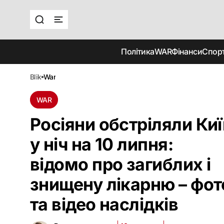
Політика
WAR
Фінанси
Спор
blik
war
WAR
Росіяни обстріляли Киї
у ніч на 10 липня:
відомо про загиблих і
знищену лікарню – фот
та відео наслідків