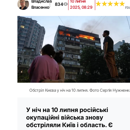
Владислав
10 липня
★
★
★
★
★
★
★
★
★
★
834
Власенко
2025, 08:29
го
Обстріл Києва у ніч на 10 липня. Фото Сергія Нужненк
У ніч на 10 липня російські
окупаційні війська знову
обстріляли Київ і область. Є