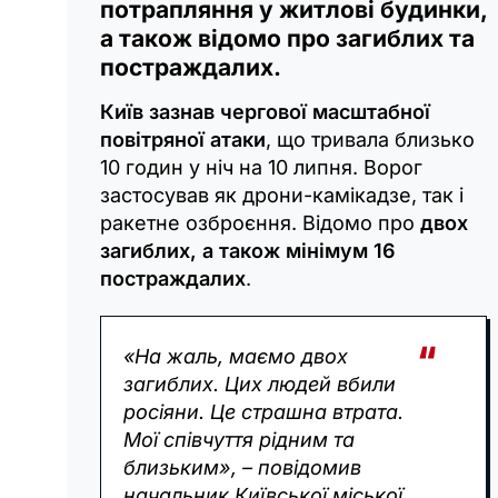
потрапляння у житлові будинки,
а також відомо про загиблих та
постраждалих.
Київ зазнав чергової масштабної
повітряної атаки
, що тривала близько
10 годин у ніч на 10 липня. Ворог
застосував як дрони-камікадзе, так і
ракетне озброєння. Відомо про
двох
загиблих, а також мінімум 16
постраждалих
.
«На жаль, маємо двох
загиблих. Цих людей вбили
росіяни. Це страшна втрата.
Мої співчуття рідним та
близьким», – повідомив
начальник Київської міської