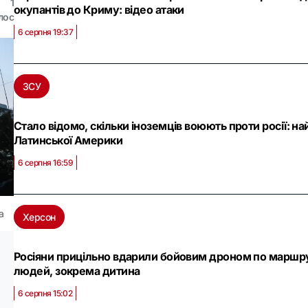
1
окупантів до Криму: відео атаки
лос
6 серпня 19:37
ЗСУ
Стало відомо, скільки іноземців воюють проти росії: на
Латинської Америки
6 серпня 16:59
а
Херсон
Росіяни прицільно вдарили бойовим дроном по маршру
людей, зокрема дитина
6 серпня 15:02