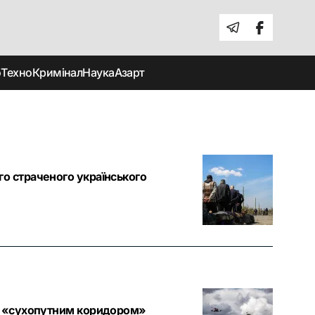
о
Техно
Кримінал
Наука
Азарт
го страченого українського
над «сухопутним коридором»