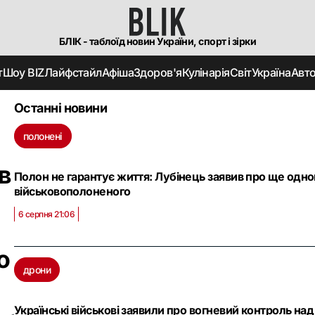
БЛІК - таблоїд новин України, спорт і зірки
т
Шоу BIZ
Лайфстайл
Афіша
Здоров'я
Кулінарія
Світ
Україна
Авт
Останні новини
полонені
в
Полон не гарантує життя: Лубінець заявив про ще одно
військовополоненого
6 серпня 21:06
о
дрони
Українські військові заявили про вогневий контроль 