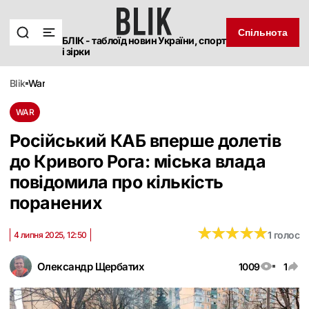
Спільнота
БЛІК - таблоїд новин України, спорт
і зірки
blik
war
WAR
Російський КАБ вперше долетів
до Кривого Рога: міська влада
повідомила про кількість
поранених
★
★
★
★
★
★
★
★
★
★
1 голос
4 липня 2025, 12:50
Олександр Щербатих
1009
1