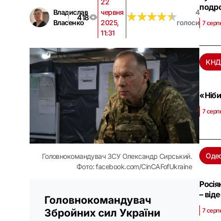
22
подро
Владислав
червня
4
★
★
★
★
★
★
★
★
★
★
418
Власенко
2025,
голоси
7 серп
11:31
КНД
«Ніби
7 серп
Оде
Головнокомандувач ЗСУ Олександр Сирський.
Фото: facebook.com/CinCAFofUkraine
Росія
– від
Головнокомандувач
7 серп
Збройних сил України