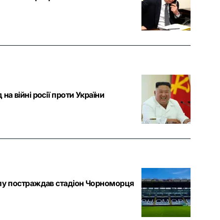
а війні росії проти України
ілу постраждав стадіон Чорноморця