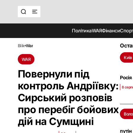
Політика
WAR
Фінанси
Спор
Оста
blik
war
Київ
WAR
Повернули під
Росія
контроль Андріївку:
8 серп
Сирський розповів
про перебіг бойових
Воло
дій на Сумщині
путін