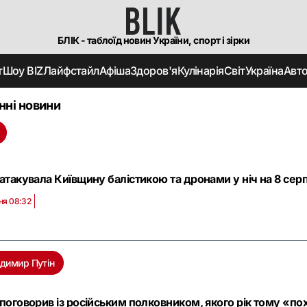
БЛІК - таблоїд новин України, спорт і зірки
т
Шоу BIZ
Лайфстайл
Афіша
Здоров'я
Кулінарія
Світ
Україна
Авт
нні новини
 атакувала Київщину балістикою та дронами у ніч на 8 серп
ня 08:32
димир Путін
 поговорив із російським полковником, якого рік тому «по