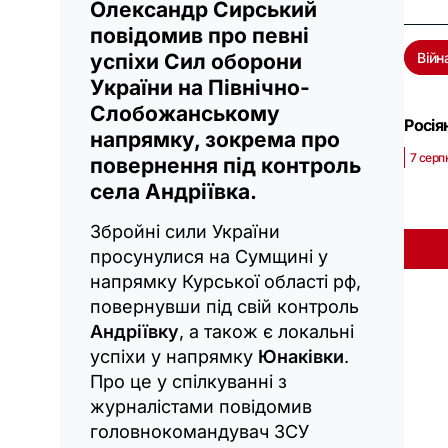
Олександр Сирський
повідомив про певні
успіхи Сил оборони
Війн
України на Північно-
Слобожанському
Росія
напрямку, зокрема про
7 серп
повернення під контроль
села Андріївка.
Збройні сили України
просунулися на Сумщині у
напрямку Курської області рф,
повернувши під свій контроль
Андріївку
, а також є локальні
успіхи у напрямку
Юнаківки
.
Про це у спілкуванні з
журналістами повідомив
головнокомандувач ЗСУ