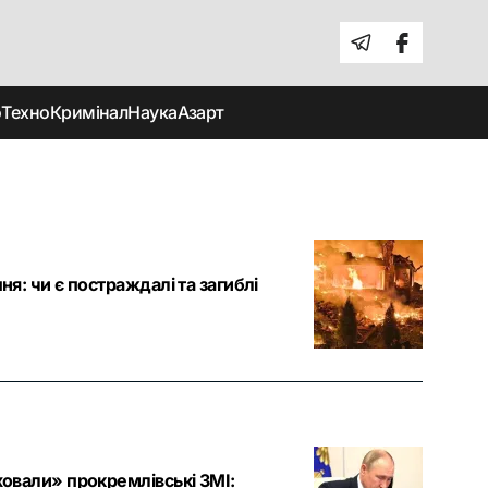
о
Техно
Кримінал
Наука
Азарт
ня: чи є постраждалі та загиблі
ховали» прокремлівські ЗМІ: