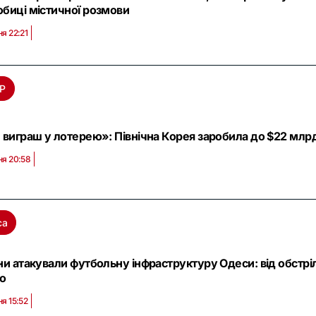
биці містичної розмови
ня 22:21
Р
 виграш у лотерею»: Північна Корея заробила до $22 млрд н
ня 20:58
са
ни атакували футбольну інфраструктуру Одеси: від обстр
ео
ня 15:52