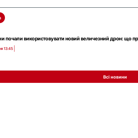
а
ни почали використовувати новий величезний дрон: що пр
ня 13:45
Всі новини