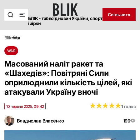
Спільнота
БЛІК - таблоїд новин України, спорт
і зірки
blik
war
WAR
Масований наліт ракет та
«Шахедів»: Повітряні Сили
оприлюднили кількість цілей, які
атакували Україну вночі
★
★
★
★
★
★
★
★
★
★
1 голос
10 червня 2025, 09:42
Владислав Власенко
190