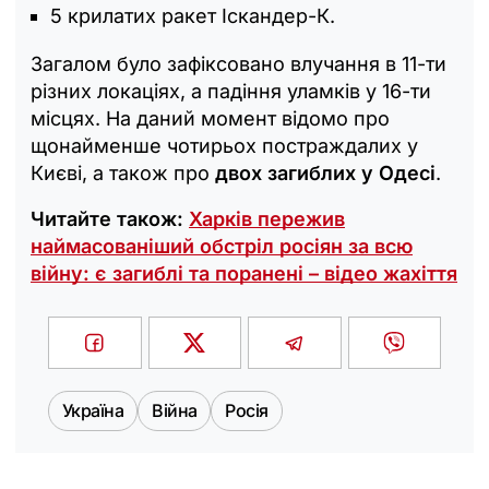
5 крилатих ракет Іскандер-К.
Загалом було зафіксовано влучання в 11-ти
різних локаціях, а падіння уламків у 16-ти
місцях. На даний момент відомо про
щонайменше чотирьох постраждалих у
Києві, а також про
двох загиблих у Одесі
.
Читайте також:
Харків пережив
наймасованіший обстріл росіян за всю
війну: є загиблі та поранені – відео жахіття
Україна
Війна
Росія