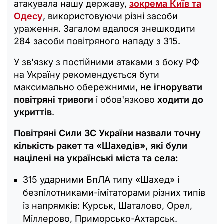
атакувала нашу державу,
зокрема Київ та
Одесу
, використовуючи різні засоби
ураження. Загалом вдалося знешкодити
284 засоби повітряного нападу з 315.
У зв'язку з постійними атаками з боку РФ
на Україну рекомендується бути
максимально обережними,
не ігнорувати
повітряні тривоги
і обов'язково
ходити до
укриттів
.
Повітряні Сили ЗС України назвали точну
кількість ракет та «Шахедів», які були
націлені на українські міста та села:
315 ударними БпЛА типу «Шахед» і
безпілотниками-імітаторами різних типів
із напрямків: Курськ, Шаталово, Орел,
Міллерово, Приморсько-Ахтарськ.