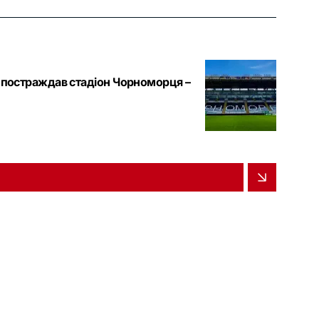
у постраждав стадіон Чорноморця –