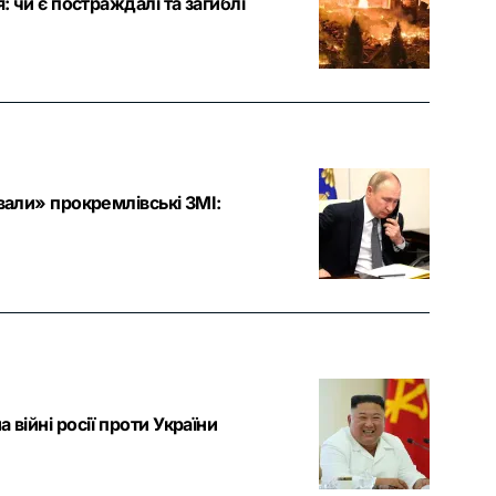
: чи є постраждалі та загиблі
вали» прокремлівські ЗМІ:
війні росії проти України