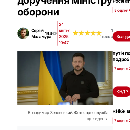
доручення міністру
Росія а
оборони
8 серпня 
24
Сергій
квітня
1
★
★
★
★
★
★
★
★
★
★
194
Маламура
2025,
голос
Володи
10:47
путін п
подроби
7 серпня 
КНДР
«Ніби в
Володимир Зеленський. Фото: пресслужба
президента
7 серпня 