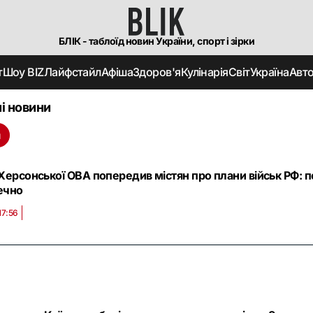
БЛІК - таблоїд новин України, спорт і зірки
т
Шоу BIZ
Лайфстайл
Афіша
Здоров'я
Кулінарія
Світ
Україна
Авт
і новини
н
Херсонської ОВА попередив містян про плани військ РФ: п
ечно
17:56