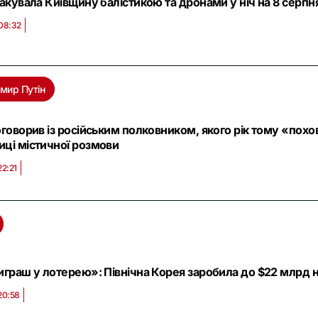
такувала Київщину балістикою та дронами у ніч на 8 серпня
08:32
мир Путін
оговорив із російським полковником, якого рік тому «похо
ці містичної розмови
22:21
играш у лотерею»: Північна Корея заробила до $22 млрд на 
20:58