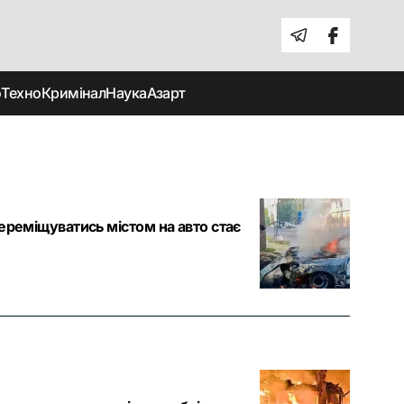
о
Техно
Кримінал
Наука
Азарт
ереміщуватись містом на авто стає