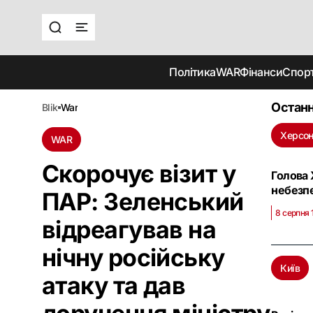
Політика
WAR
Фінанси
Спор
Останн
blik
war
Херсо
WAR
Скорочує візит у
Голова 
небезп
ПАР: Зеленський
8 серпня 
відреагував на
нічну російську
Київ
атаку та дав