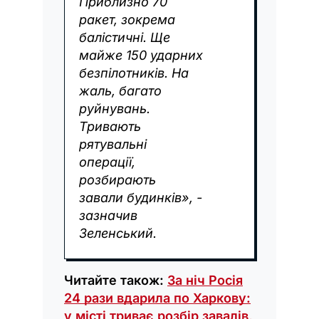
Приблизно 70
ракет, зокрема
балістичні. Ще
майже 150 ударних
безпілотників. На
жаль, багато
руйнувань.
Тривають
рятувальні
операції,
розбирають
завали будинків», -
зазначив
Зеленський.
Читайте також:
За ніч Росія
24 рази вдарила по Харкову:
у місті триває розбір завалів,