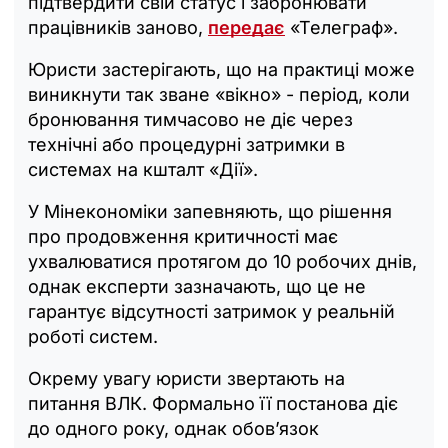
підтвердити свій статус і забронювати
працівників заново,
передає
«Телеграф».
Юристи застерігають, що на практиці може
виникнути так зване «вікно» - період, коли
бронювання тимчасово не діє через
технічні або процедурні затримки в
системах на кшталт «Дії».
У Мінекономіки запевняють, що рішення
про продовження критичності має
ухвалюватися протягом до 10 робочих днів,
однак експерти зазначають, що це не
гарантує відсутності затримок у реальній
роботі систем.
Окрему увагу юристи звертають на
питання ВЛК. Формально її постанова діє
до одного року, однак обов’язок