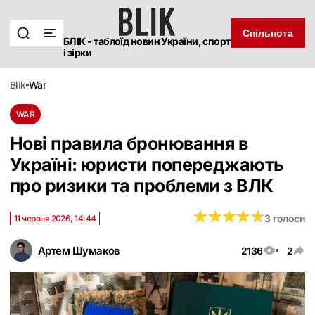
Спільнота
БЛІК - таблоїд новин України, спорт
і зірки
blik
war
WAR
Нові правила бронювання в
Україні: юристи попереджають
про ризики та проблеми з ВЛК
★
★
★
★
★
★
★
★
★
★
3 голоси
11 червня 2026, 14:44
Артем Шумаков
2136
2