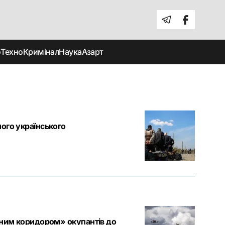
о
Техно
Кримінал
Наука
Азарт
ного українського
утним коридором» окупантів до