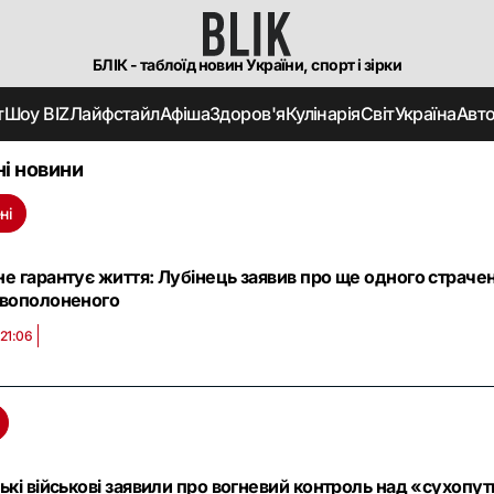
БЛІК - таблоїд новин України, спорт і зірки
т
Шоу BIZ
Лайфстайл
Афіша
Здоров'я
Кулінарія
Світ
Україна
Авт
і новини
ні
е гарантує життя: Лубінець заявив про ще одного страче
овополоненого
 21:06
ські військові заявили про вогневий контроль над «сухоп