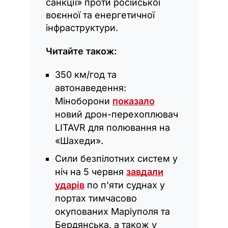
санкції» проти російської
воєнної та енергетичної
інфраструктури.
Читайте також:
350 км/год та
автонаведення:
Міноборони
показало
новий дрон-перехоплювач
LITAVR для полювання на
«Шахеди».
Сили безпілотних систем у
ніч на 5 червня
завдали
ударів
по п'яти суднах у
портах тимчасово
окупованих Маріуполя та
Бердянська, а також у