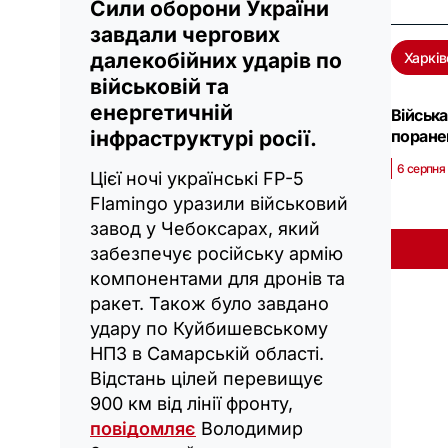
Сили оборони України
завдали чергових
далекобійних ударів по
Харків
військовій та
енергетичній
Війська
поране
інфраструктурі росії.
6 серпня 
Цієї ночі українські FP-5
Flamingo уразили військовий
завод у Чебоксарах, який
забезпечує російську армію
компонентами для дронів та
ракет. Також було завдано
удару по Куйбишевському
НПЗ в Самарській області.
Відстань цілей перевищує
900 км від лінії фронту,
повідомляє
Володимир