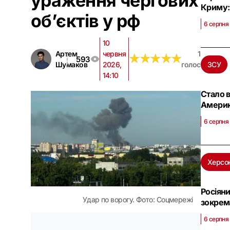
ураження чергових
Криму: 
об’єктів у рф
6 серпня
10
Артем
червня
1
★
★
★
★
★
★
★
★
★
★
593
Шумаков
2026,
голос
ЗСУ
14:10
Стало в
Амери
6 серпня
Херсо
Росіян
Удар по ворогу. Фото: Соцмережі
зокрем
6 серпня 