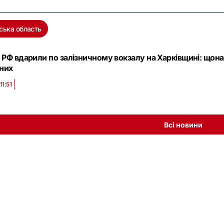
ська область
 РФ вдарили по залізничному вокзалу на Харківщині: щон
них
11:51
Всі новини