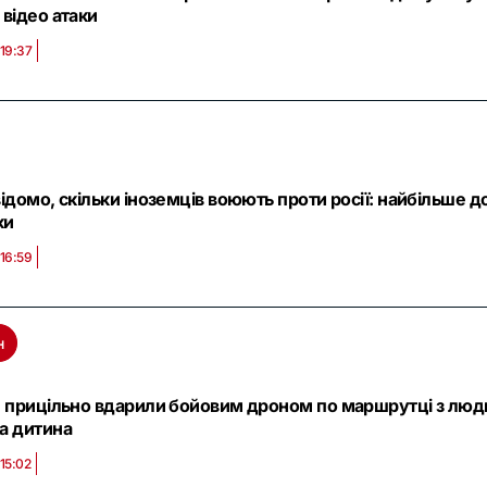
відео атаки
 19:37
ідомо, скільки іноземців воюють проти росії: найбільше д
ки
 16:59
н
и прицільно вдарили бойовим дроном по маршрутці з людь
а дитина
15:02