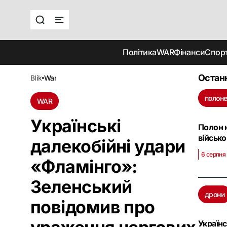
Політика
WAR
Фінанси
Спор
Останн
blik
war
полоне
WAR
Українські
Полон н
військ
далекобійні удари
6 серпня
«Фламінго»:
Зеленський
дрони
повідомив про
Україн