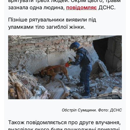
врятувати трьох людей. Окрім цього, травм
зазнала одна людина,
повідомляє
ДСНС.
Пізніше рятувальники виявили під
уламками тіло загиблої жінки.
Обстріл Сумщини. Фото: ДСНС
Також повідомляється про друге влучання,
внаслідок якого були пошкоджені приватні