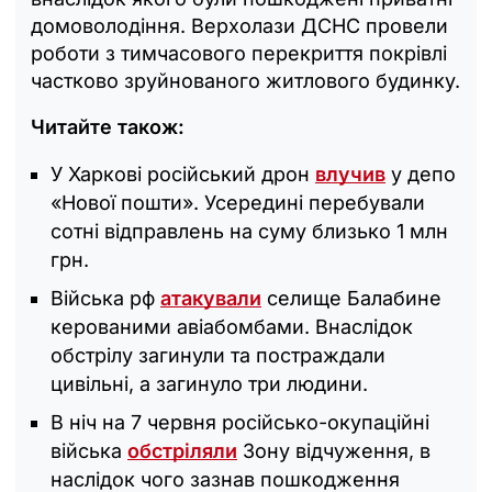
домоволодіння. Верхолази ДСНС провели
роботи з тимчасового перекриття покрівлі
частково зруйнованого житлового будинку.
Читайте також:
У Харкові російський дрон
влучив
у депо
«Нової пошти». Усередині перебували
сотні відправлень на суму близько 1 млн
грн.
Війська рф
атакували
селище Балабине
керованими авіабомбами. Внаслідок
обстрілу загинули та постраждали
цивільні, а загинуло три людини.
В ніч на 7 червня російсько-окупаційні
війська
обстріляли
Зону відчуження, в
наслідок чого зазнав пошкодження