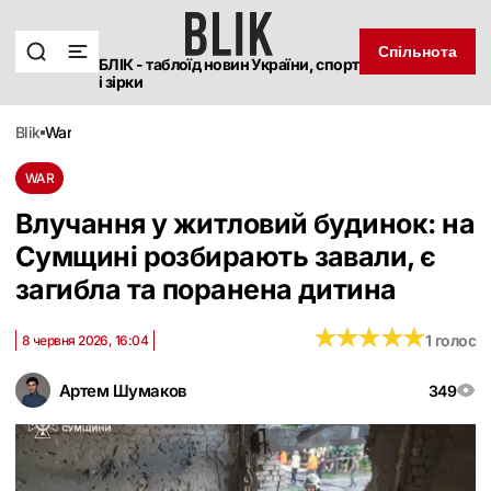
Спільнота
БЛІК - таблоїд новин України, спорт
і зірки
blik
war
WAR
Влучання у житловий будинок: на
Сумщині розбирають завали, є
загибла та поранена дитина
★
★
★
★
★
★
★
★
★
★
1 голос
8 червня 2026, 16:04
Артем Шумаков
349