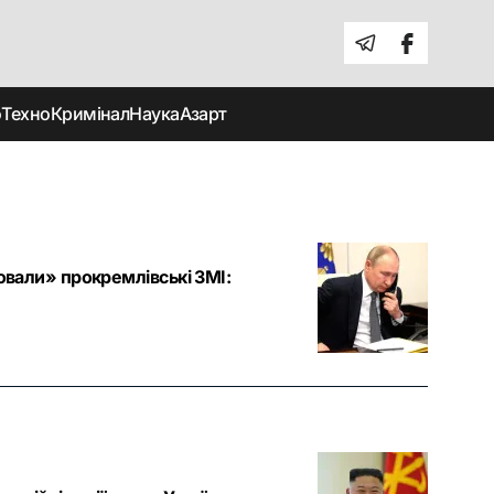
о
Техно
Кримінал
Наука
Азарт
ховали» прокремлівські ЗМІ: