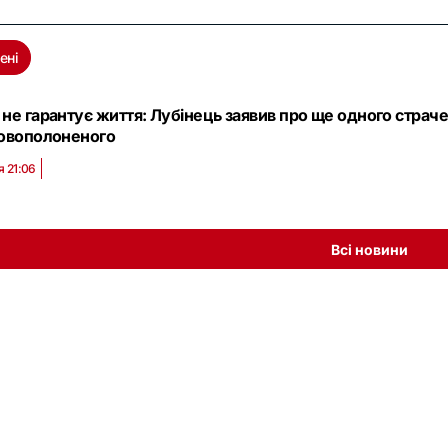
ені
не гарантує життя: Лубінець заявив про ще одного страче
ковополоненого
я 21:06
Всі новини