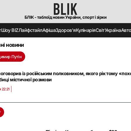
БЛІК - таблоїд новин України, спорт і зірки
т
Шоу BIZ
Лайфстайл
Афіша
Здоров'я
Кулінарія
Світ
Україна
Авт
ні новини
имир Путін
поговорив із російським полковником, якого рік тому «по
биці містичної розмови
 22:21
Р