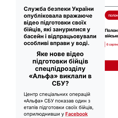
Служба безпеки України
опубліковала вражаюче
полон
відео підготовки своїх
бійців, які занурилися у
Полон 
басейн і відпрацьовували
війсь
особливі вправи у воді.
6 серпн
Яке нове відео
підготовки бійців
спецпідрозділу
«Альфа» виклали в
СБУ?
Центр спеціальних операцій
«Альфа» СБУ показав один з
етапів підготовки своїх бійців,
оприлюднивши у
Facebook