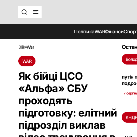
Політика
WAR
Фінанси
Спор
Остан
blik
war
Волод
WAR
Як бійці ЦСО
путін 
подро
«Альфа» СБУ
7 серпня
проходять
підготовку: елітний
КНД
підрозділ виклав