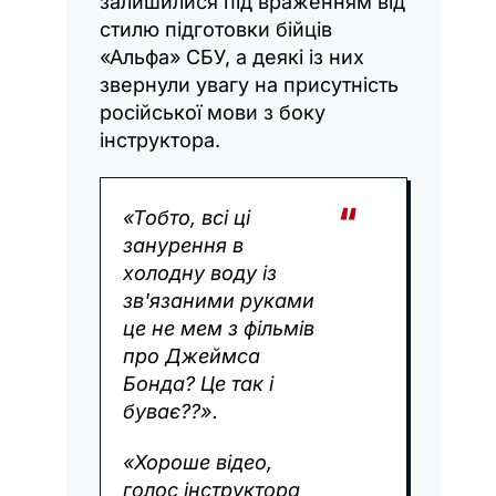
залишилися під враженням від
стилю підготовки бійців
«Альфа» СБУ, а деякі із них
звернули увагу на присутність
російської мови з боку
інструктора.
«Тобто, всі ці
занурення в
холодну воду із
зв'язаними руками
це не мем з фільмів
про Джеймса
Бонда? Це так і
буває??».
«Хороше відео,
голос інструктора