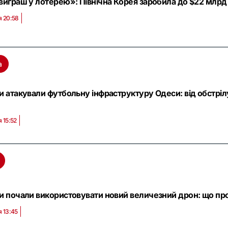
виграш у лотерею»: Північна Корея заробила до $22 млрд н
я 20:58
а
и атакували футбольну інфраструктуру Одеси: від обстрі
 15:52
и почали використовувати новий величезний дрон: що про
я 13:45