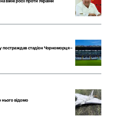
а війні росії проти України
лу постраждав стадіон Чорноморця –
 нього відомо