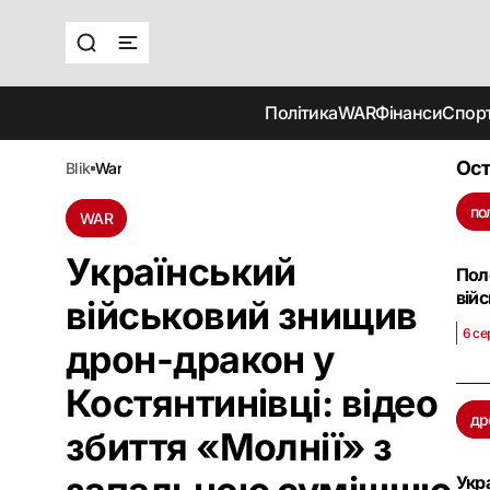
Політика
WAR
Фінанси
Спор
Ост
blik
war
по
WAR
Український
Пол
вій
військовий знищив
6 се
дрон-дракон у
Костянтинівці: відео
др
збиття «Молнії» з
Укр