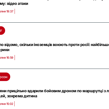
му: відео атаки
рпня 19:37
У
ло відомо, скільки іноземців воюють проти росії: найбільш
рики
рпня 16:59
рсон
іяни прицільно вдарили бойовим дроном по маршрутці з л
ей, зокрема дитина
рпня 15:02