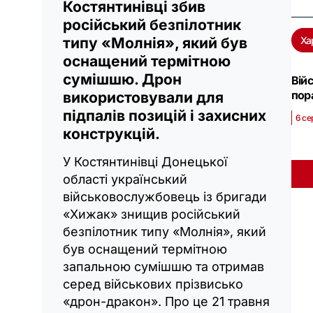
Костянтинівці збив
російський безпілотник
типу «Молнія», який був
Ха
оснащений термітною
сумішшю. Дрон
Вій
пор
використовували для
підпалів позицій і захисних
6 се
конструкцій.
У Костянтинівці Донецької
області український
військовослужбовець із бригади
«Хижак» знищив російський
безпілотник типу «Молнія», який
був оснащений термітною
запальною сумішшю та отримав
серед військових прізвисько
«дрон-дракон». Про це 21 травня