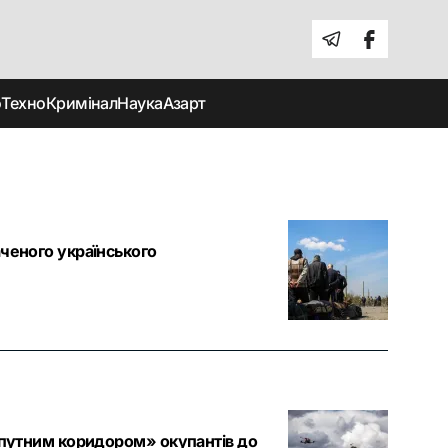
о
Техно
Кримінал
Наука
Азарт
аченого українського
хопутним коридором» окупантів до