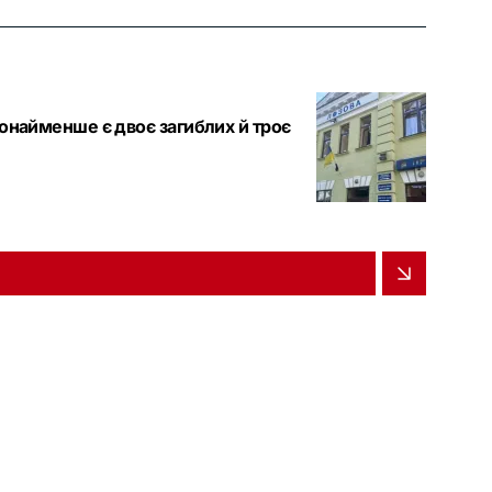
щонайменше є двоє загиблих й троє