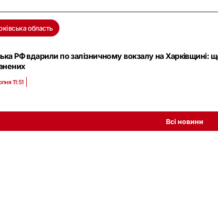
рківська область
ська РФ вдарили по залізничному вокзалу на Харківщині: 
анених
рпня 11:51
Всі новини