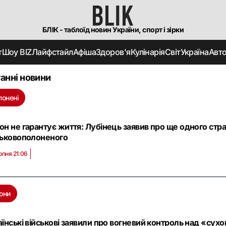
БЛІК - таблоїд новин України, спорт і зірки
т
Шоу BIZ
Лайфстайл
Афіша
Здоров'я
Кулінарія
Світ
Україна
Авт
анні новини
лонені
он не гарантує життя: Лубінець заявив про ще одного стр
ськовополоненого
рпня 21:06
они
аїнські військові заявили про вогневий контроль над «су