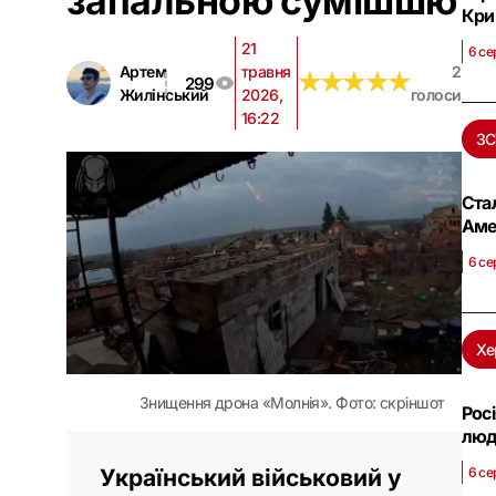
запальною сумішшю
Кри
21
6 се
Артем
травня
2
★
★
★
★
★
★
★
★
★
★
299
Жилінський
2026,
голоси
16:22
ЗС
Ста
Аме
6 се
Хе
Знищення дрона «Молнія». Фото: скріншот
Рос
люд
6 се
Український військовий у