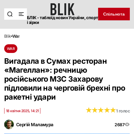
Спільнота
БЛІК - таблоїд новин України, спорт
і зірки
blik
war
WAR
Вигадала в Сумах ресторан
«Магеллан»: речницю
російського МЗС Захарову
підловили на черговій брехні про
ракетні удари
★
★
★
★
★
★
★
★
★
★
1 голос
18 квітня 2025, 14:21
Сергій Маламура
2687