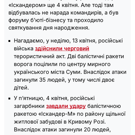
«Іскандером» ще 4 квітня. Але тоді там
відбувалась не нарада командирів, а був
форуму б’юті-бізнесу та проходило
святкування дня народження.
Нагадаємо, у неділю, 13 квітня, російські
війська
здійснили черговий
терористичний акт. Дві балістичні ракети
ворога поцілили по центру мирного
українського міста Суми. Внаслідок атаки
загинули 35 людей, у тому числі двоє
дітей.
У п’ятницю, 4 квітня, російські
загарбники
завдали удару
балістичною
ракетою «Іскандер-М» по району щільної
житлової забудові в Кривому Розі.
Внаслідок атаки загинули 20 людей,