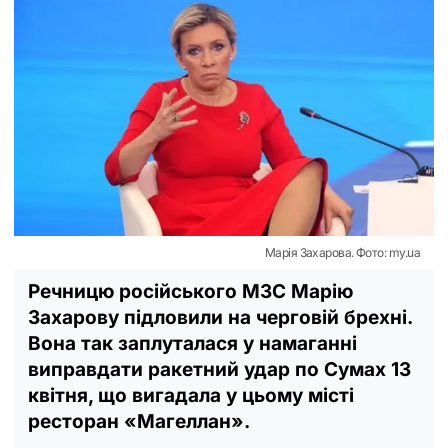
Марія Захарова. Фото: my.ua
Речницю російського МЗС Марію
Захарову підловили на черговій брехні.
Вона так заплуталася у намаганні
виправдати ракетний удар по Сумах 13
квітня, що вигадала у цьому місті
ресторан «Магеллан».