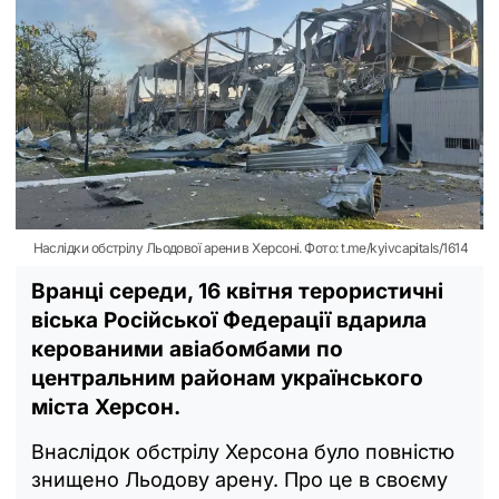
Наслідки обстрілу Льодової арени в Херсоні. Фото: t.me/kyivcapitals/1614
Вранці середи, 16 квітня терористичні
віська Російської Федерації вдарила
керованими авіабомбами по
центральним районам українського
міста Херсон.
Внаслідок обстрілу Херсона було повністю
знищено Льодову арену. Про це в своєму