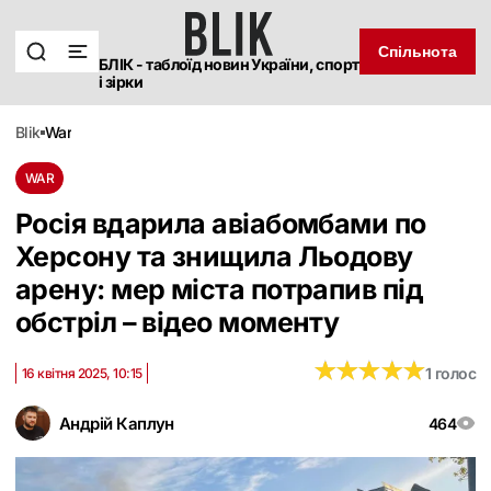
Спільнота
БЛІК - таблоїд новин України, спорт
і зірки
blik
war
WAR
Росія вдарила авіабомбами по
Херсону та знищила Льодову
арену: мер міста потрапив під
обстріл – відео моменту
★
★
★
★
★
★
★
★
★
★
1 голос
16 квітня 2025, 10:15
Андрій Каплун
464