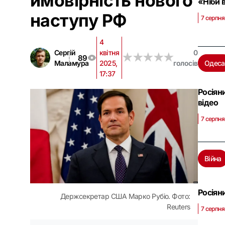
ймовірність нового
«Ніби 
наступу РФ
7 серпня
4
Сергій
квітня
0
★
★
★
★
★
★
★
★
★
★
89
Маламура
2025,
голосів
Одеса
17:37
Росіян
відео
7 серпня
Війна
Росіян
Держсекретар США Марко Рубіо. Фото:
Reuters
7 серпня