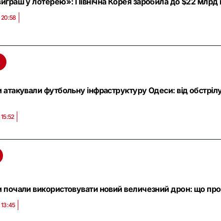
виграш у лотерею»: Північна Корея заробила до $22 млрд на
 20:58
и атакували футбольну інфраструктуру Одеси: від обстрі
 15:52
и почали використовувати новий величезний дрон: що про
 13:45