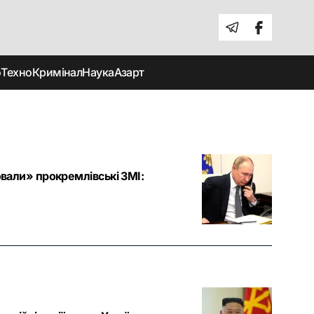
о
Техно
Кримінал
Наука
Азарт
овали» прокремлівські ЗМІ: