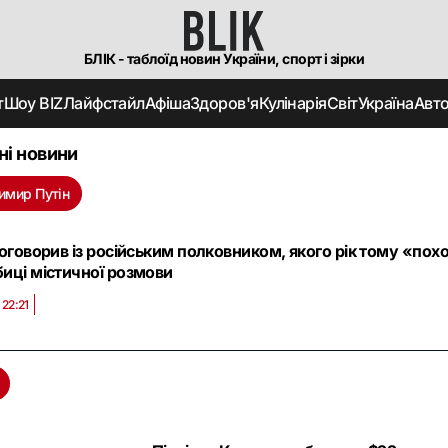
БЛІК - таблоїд новин України, спорт і зірки
т
Шоу BIZ
Лайфстайл
Афіша
Здоров'я
Кулінарія
Світ
Україна
Авт
ні новини
имир Путін
поговорив із російським полковником, якого рік тому «пох
иці містичної розмови
 22:21