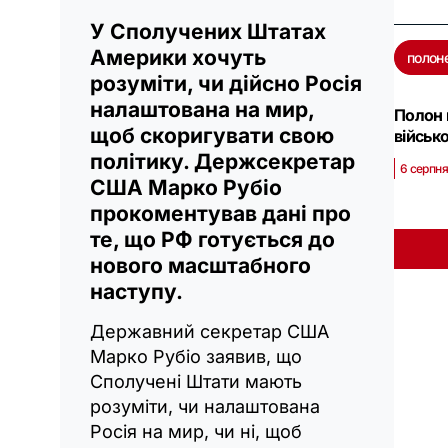
У Сполучених Штатах
Америки хочуть
полон
розуміти, чи дійсно Росія
налаштована на мир,
Полон 
щоб скоригувати свою
військ
політику. Держсекретар
6 серпня
США Марко Рубіо
прокоментував дані про
те, що РФ готується до
нового масштабного
наступу.
Державний секретар США
Марко Рубіо заявив, що
Сполучені Штати мають
розуміти, чи налаштована
Росія на мир, чи ні, щоб