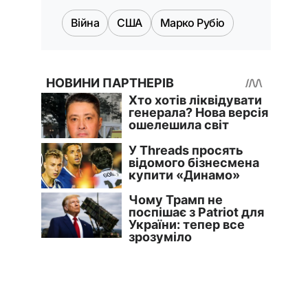
Війна
США
Марко Рубіо