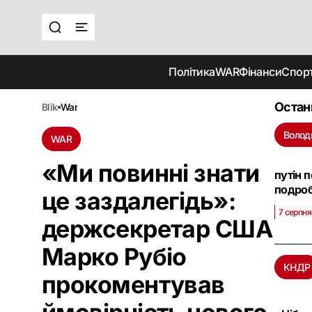
Політика
WAR
Фінанси
Спор
Остан
blik
war
Волод
WAR
«Ми повинні знати
путін 
подроб
це заздалегідь»:
7 серпня
держсекретар США
Марко Рубіо
КНДР
прокоментував