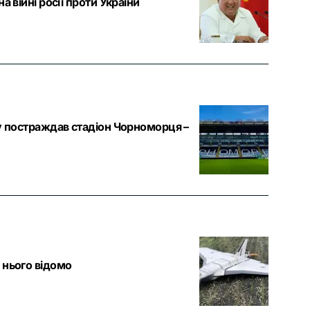
 війні росії проти України
лу постраждав стадіон Чорноморця –
 нього відомо