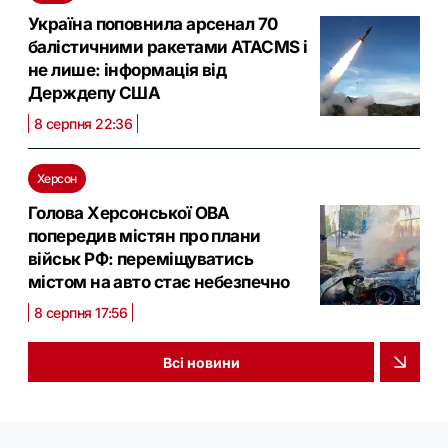
Україна поповнила арсенал 70
балістичними ракетами ATACMS і
не лише: інформація від
Держдепу США
8 серпня 22:36
Херсон
Голова Херсонської ОВА
попередив містян про плани
військ РФ: переміщуватись
містом на авто стає небезпечно
8 серпня 17:56
Всі новини