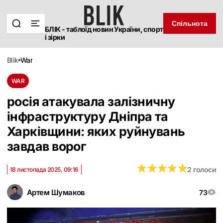
Спільнота
БЛІК - таблоїд новин України, спорт
і зірки
blik
war
WAR
росія атакувала залізничну
інфраструктуру Дніпра та
Харківщини: яких руйнувань
завдав ворог
★
★
★
★
★
★
★
★
★
★
2 голоси
18 листопада 2025, 09:16
Артем Шумаков
73