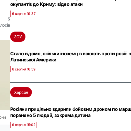
окупантів до Криму: відео атаки
6 серпня 19:37
5
олосів
ЗСУ
Стало відомо, скільки іноземців воюють проти росії: 
Латинської Америки
6 серпня 16:59
Херсон
Росіяни прицільно вдарили бойовим дроном по маршр
поранено 5 людей, зокрема дитина
они
6 серпня 15:02