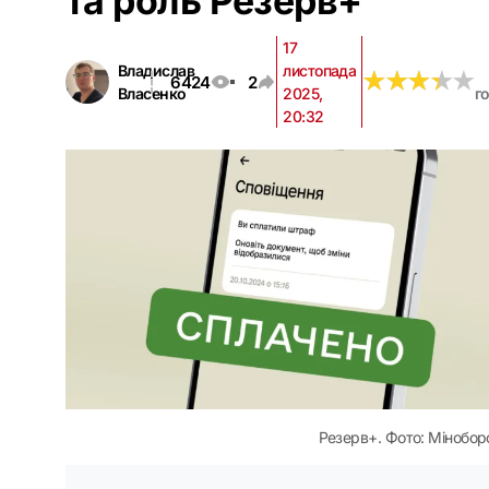
та роль Резерв+
17
Владислав
листопада
★
★
★
★
★
★
★
★
★
★
6424
2
Власенко
2025,
г
20:32
Резерв+. Фото: Мінобор