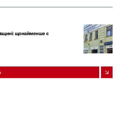
ківщині: щонайменше є
и