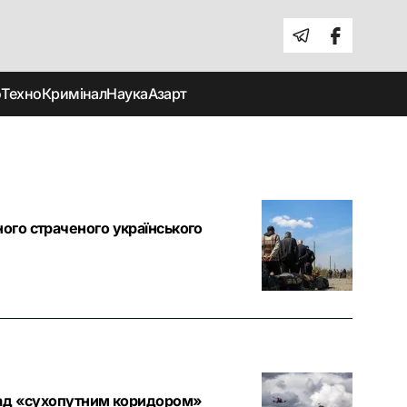
о
Техно
Кримінал
Наука
Азарт
ного страченого українського
 над «сухопутним коридором»