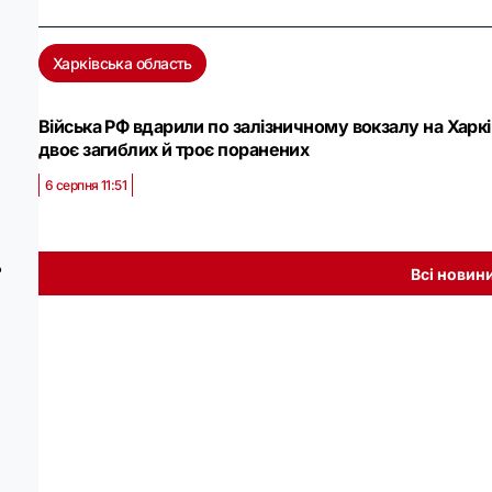
Харківська область
Війська РФ вдарили по залізничному вокзалу на Хар
двоє загиблих й троє поранених
6 серпня 11:51
ь
Всі новин