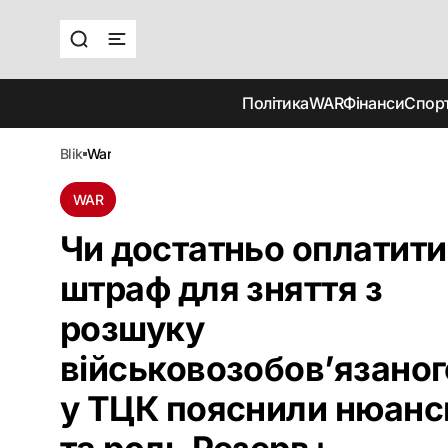
Політика
WAR
Фінанси
Спор
blik
war
WAR
Чи достатньо оплатити
штраф для зняття з
розшуку
військовозобов’язаног
у ТЦК пояснили нюанс