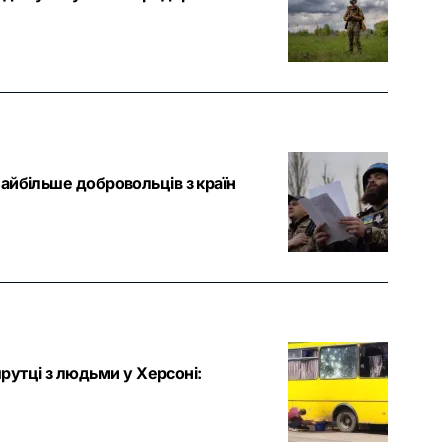
найбільше добровольців з країн
утці з людьми у Херсоні: