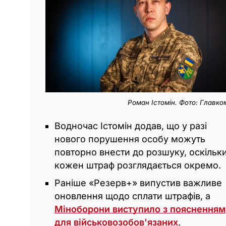
Роман Істомін. Фото: Главко
Водночас Істомін додав, що у разі
нового порушення особу можуть
повторно внести до розшуку, оскільк
кожен штраф розглядається окремо.
Раніше «Резерв+» випустив важливе
оновлення щодо сплати штрафів, а
Міноборони виступило з поясненням
для військовозобов'язаних
.