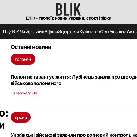
БЛІК - таблоїд новин України, спорт і зірки
т
Шоу BIZ
Лайфстайл
Афіша
Здоров'я
Кулінарія
Світ
Україна
Авт
Останні новини
полонені
Полон не гарантує життя: Лубінець заявив про ще од
військовополоненого
6 серпня 21:06
о:
дрони
и
Українські військові заявили про вогневий контроль