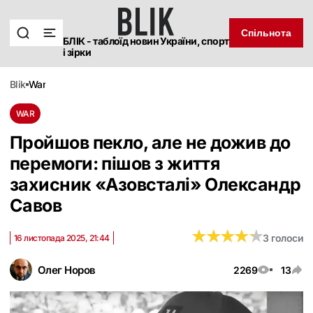
Спільнота
БЛІК - таблоїд новин України, спорт
і зірки
blik
war
WAR
Пройшов пекло, але не дожив до
перемоги: пішов з життя
захисник «Азовсталі» Олександр
Савов
★
★
★
★
★
★
★
★
★
★
3 голоси
16 листопада 2025, 21:44
Олег Норов
2269
13