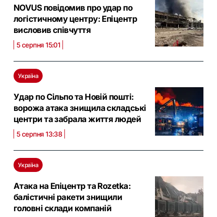
NOVUS повідомив про удар по
логістичному центру: Eпіцентр
висловив співчуття
5 серпня 15:01
Україна
Удар по Сільпо та Новій пошті:
ворожа атака знищила складські
центри та забрала життя людей
5 серпня 13:38
Україна
Атака на Епіцентр та Rozetka:
балістичні ракети знищили
головні склади компаній