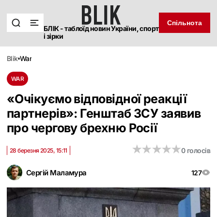
Спільнота
БЛІК - таблоїд новин України, спорт
і зірки
blik
war
WAR
«Очікуємо відповідної реакції
партнерів»: Генштаб ЗСУ заявив
про чергову брехню Росії
★
★
★
★
★
★
★
★
★
★
0 голосів
28 березня 2025, 15:11
Сергій Маламура
127