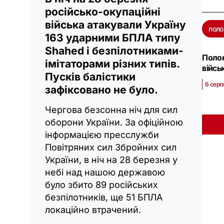
російсько-окупаційні
війська атакували Україну
поло
163 ударними БПЛА типу
Shahed і безпілотниками-
Полон
імітаторами різних типів.
війсь
Пусків балістики
6 серп
зафіксовано не було.
Чергова безсонна ніч для сил
оборони України. За офіційною
інформацією пресслужби
Повітряних сил Збройних сил
України, в ніч на 28 березня у
небі над нашою державою
було збито 89 російських
безпілотників, ще 51 БПЛА
локаційно втрачений.