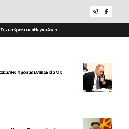
о
Техно
Кримінал
Наука
Азарт
ховали» прокремлівські ЗМІ: