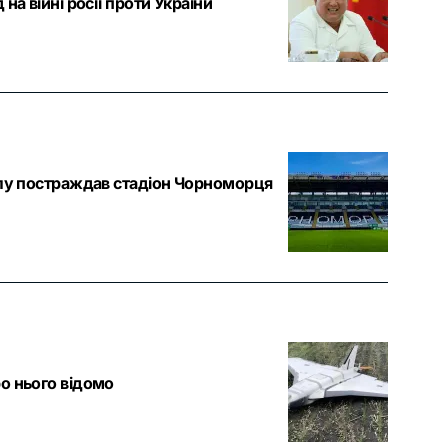
а війні росії проти України
ілу постраждав стадіон Чорноморця
о нього відомо