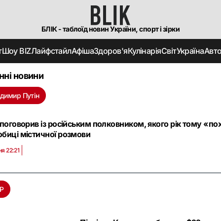
БЛІК - таблоїд новин України, спорт і зірки
т
Шоу BIZ
Лайфстайл
Афіша
Здоров'я
Кулінарія
Світ
Україна
Авт
нні новини
димир Путін
 поговорив із російським полковником, якого рік тому «по
биці містичної розмови
ня 22:21
Р