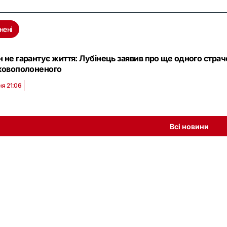
нені
 не гарантує життя: Лубінець заявив про ще одного страч
ковополоненого
ня 21:06
Всі новини