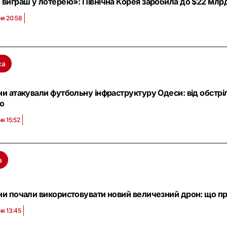
 виграш у лотерею»: Північна Корея заробила до $22 млрд н
ня 20:58
са
ни атакували футбольну інфраструктуру Одеси: від обстр
ео
ня 15:52
а
ни почали використовувати новий величезний дрон: що пр
ня 13:45