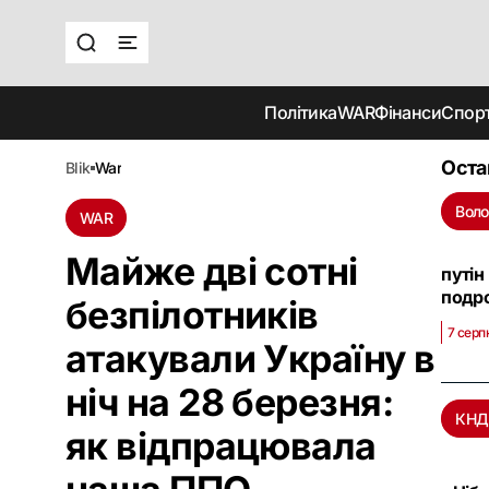
Політика
WAR
Фінанси
Спор
Оста
blik
war
Воло
WAR
Майже дві сотні
путін
подро
безпілотників
7 серп
атакували Україну в
ніч на 28 березня:
КНД
як відпрацювала