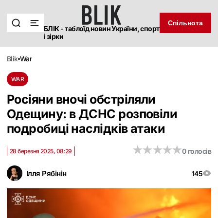
Спільнота
БЛІК - таблоїд новин України, спорт
і зірки
blik
war
WAR
Росіяни вночі обстріляли
Одещину: в ДСНС розповіли
подробиці наслідків атаки
★
★
★
★
★
★
★
★
★
★
0 голосів
28 березня 2025, 08:29
Ілля Рябінін
145