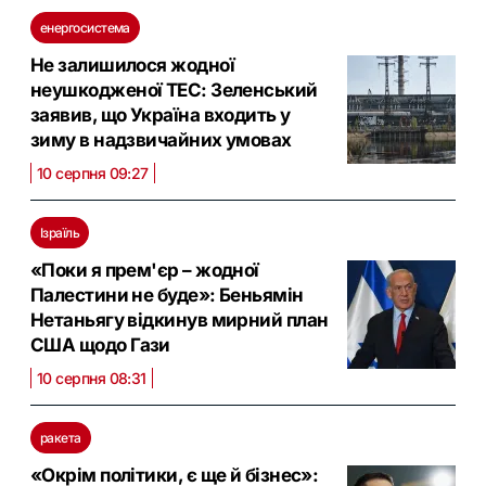
енергосистема
Не залишилося жодної
неушкодженої ТЕС: Зеленський
заявив, що Україна входить у
зиму в надзвичайних умовах
10 серпня 09:27
Ізраїль
«Поки я прем'єр – жодної
Палестини не буде»: Беньямін
Нетаньягу відкинув мирний план
США щодо Гази
10 серпня 08:31
ракета
«Окрім політики, є ще й бізнес»: