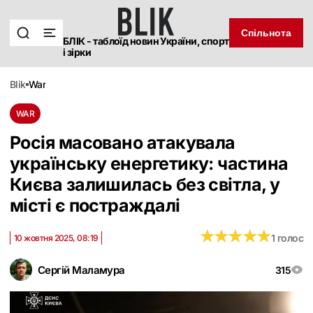
Спільнота
БЛІК - таблоїд новин України, спорт
і зірки
blik
war
WAR
Росія масовано атакувала
українську енергетику: частина
Києва залишилась без світла, у
місті є постраждалі
★
★
★
★
★
★
★
★
★
★
1 голос
10 жовтня 2025, 08:19
Сергій Маламура
315