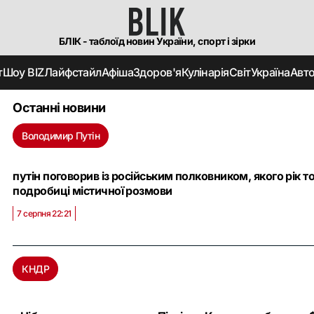
БЛІК - таблоїд новин України, спорт і зірки
т
Шоу BIZ
Лайфстайл
Афіша
Здоров'я
Кулінарія
Світ
Україна
Авт
Останні новини
Володимир Путін
путін поговорив із російським полковником, якого рік 
подробиці містичної розмови
7 серпня 22:21
КНДР