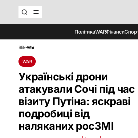
Політика
WAR
Фінанси
Спор
blik
war
WAR
Українські дрони
атакували Сочі під час
візиту Путіна: яскраві
подробиці від
наляканих росЗМІ