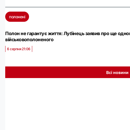
полонені
Полон не гарантує життя: Лубінець заявив про ще одно
військовополоненого
6 серпня 21:06
Всі новини