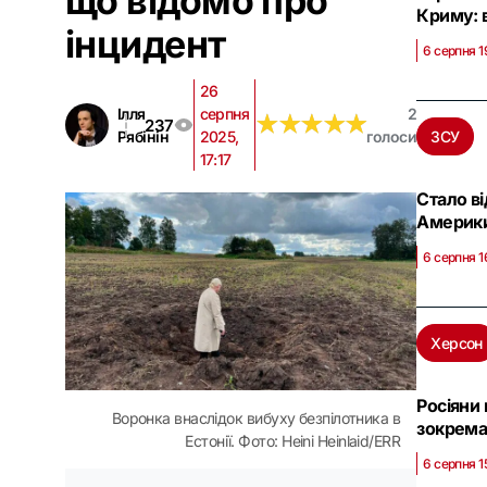
що відомо про
Криму: 
інцидент
6 серпня 1
26
Ілля
серпня
2
★
★
★
★
★
★
★
★
★
★
237
Рябінін
2025,
голоси
ЗСУ
17:17
Стало ві
Америк
6 серпня 1
Херсон
Росіяни
Воронка внаслідок вибуху безпілотника в
зокрема
Естонії. Фото: Heini Heinlaid/ERR
6 серпня 1