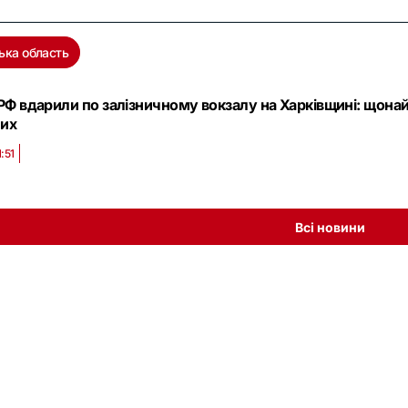
ька область
 РФ вдарили по залізничному вокзалу на Харківщині: щона
их
:51
Всі новини