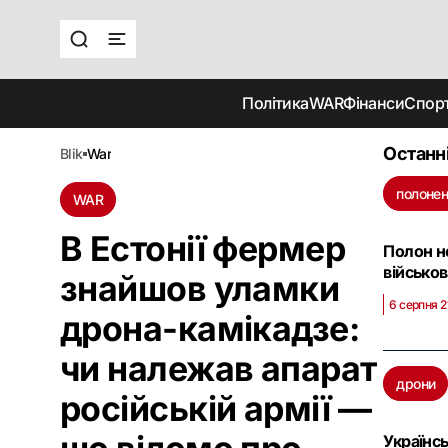
Політика
WAR
Фінанси
Спор
Останн
blik
war
полонен
WAR
В Естонії фермер
Полон н
військо
знайшов уламки
6 серпня 2
дрона-камікадзе:
чи належав апарат
дрони
російській армії —
Українс