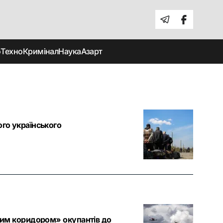
о
Техно
Кримінал
Наука
Азарт
ого українського
тним коридором» окупантів до