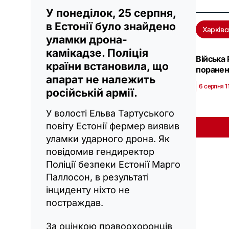
У понеділок, 25 серпня,
в Естонії було знайдено
Харківс
уламки дрона-
камікадзе. Поліція
Війська
країни встановила, що
поранен
апарат не належить
6 серпня 11
російській армії.
У волості Ельва Тартуського
повіту Естонії фермер виявив
уламки ударного дрона. Як
повідомив гендиректор
Поліції безпеки Естонії Марго
Паллосон, в результаті
інциденту ніхто не
постраждав.
За оцінкою правоохоронців