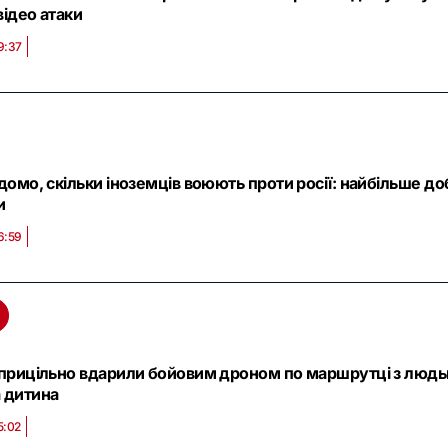
відео атаки
9:37
домо, скільки іноземців воюють проти росії: найбільше до
и
6:59
 прицільно вдарили бойовим дроном по маршрутці з людь
 дитина
5:02