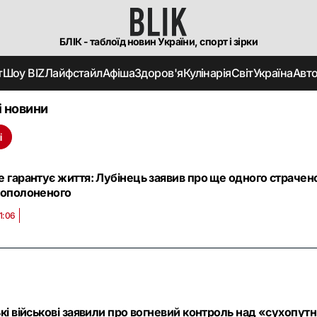
БЛІК - таблоїд новин України, спорт і зірки
т
Шоу BIZ
Лайфстайл
Афіша
Здоров'я
Кулінарія
Світ
Україна
Авт
і новини
і
е гарантує життя: Лубінець заявив про ще одного страчен
вополоненого
1:06
ькі військові заявили про вогневий контроль над «сухопу