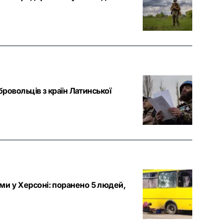
бровольців з країн Латинської
ми у Херсоні: поранено 5 людей,