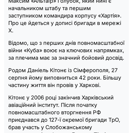
Максим «Альтаїр» Голубок, який нині є
начальником штабу та першим
заступником командира корпусу «Хартія».
Про це йдеться у дописі бригади в мережі
Х.
Відомо, що з перших днів повномасштабної
війни «Куба» воює на ключових напрямках,
за плечима має за значний бойовий досвід.
Родом Даніель Кітонє із Сімферополя, 27
серпня йому виповниться 42 роки. Більшу
частину життя він провів у Харкові.
Кітонє у 2006 році закінчив Харківський
авіаційний інститут. Після початку
повномасштабного вторгнення РФ
приєднався до 127-ї окремої бригади ТрО,
брав участь у Слобожанському