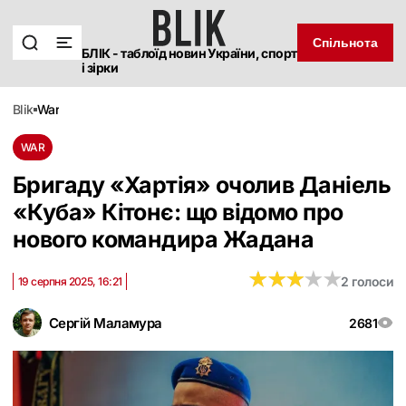
Спільнота
БЛІК - таблоїд новин України, спорт
і зірки
blik
war
WAR
Бригаду «Хартія» очолив Даніель
«Куба» Кітонє: що відомо про
нового командира Жадана
★
★
★
★
★
★
★
★
★
★
2 голоси
19 серпня 2025, 16:21
Сергій Маламура
2681