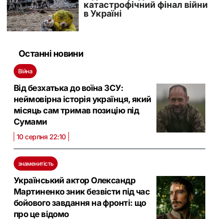
Останні новини
Війна
Від безхатька до воїна ЗСУ:
неймовірна історія українця, який
місяць сам тримав позицію під
Сумами
10 серпня 22:10
знаменитість
Український актор Олександр
Мартиненко зник безвісти під час
бойового завдання на фронті: що
про це відомо