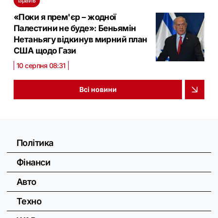
Ізраїль
«Поки я прем'єр – жодної
Палестини не буде»: Беньямін
Нетаньягу відкинув мирний план
США щодо Гази
10 серпня 08:31
Всі новини
Політика
Фінанси
Авто
Техно