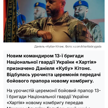
Даніель «Куба» Кітонє. Фото: x.com/khartiiabrygada
Новим командиром 13-ї бригади
Національної гвардії України «Хартія»
призначено Даніеля «Кубу» Кітонє.
Відбулась урочиста церемонія передачі
бойового прапора новому комбригу.
На урочистій церемонії бойовий прапор 13-
ї бригади Національної гвардії України
«Хартія» новому комбригу передав