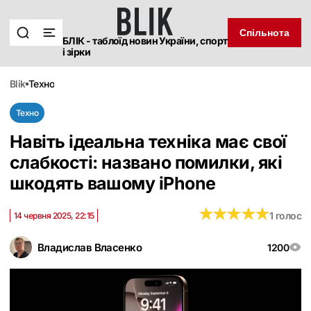
Спільнота
БЛІК - таблоїд новин України, спорт
і зірки
blik
техно
Техно
Навіть ідеальна техніка має свої
слабкості: названо помилки, які
шкодять вашому iPhone
★
★
★
★
★
★
★
★
★
★
1 голос
14 червня 2025, 22:15
Владислав Власенко
1200