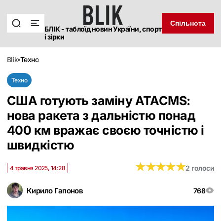
Спільнота
БЛІК - таблоїд новин України, спорт
і зірки
blik
техно
Техно
США готують заміну ATACMS:
нова ракета з дальністю понад
400 км вражає своєю точністю і
швидкістю
★
★
★
★
★
★
★
★
★
★
2 голоси
4 травня 2025, 14:28
Кирило Гапонов
768