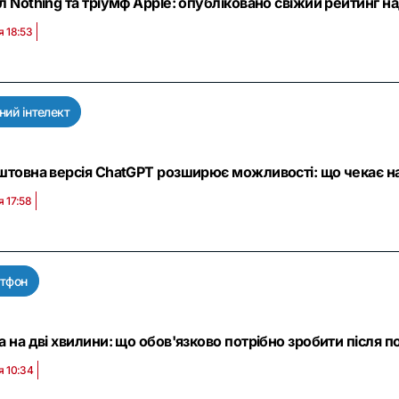
 Nothing та тріумф Apple: опубліковано свіжий рейтинг на
я 18:53
ий інтелект
штовна версія ChatGPT розширює можливості: що чекає на 
я 17:58
тфон
 на дві хвилини: що обов'язково потрібно зробити після п
я 10:34