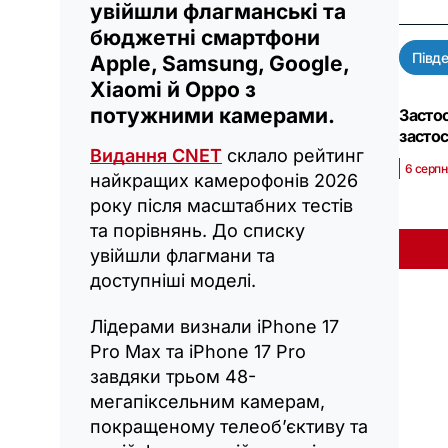
увійшли флагманські та
бюджетні смартфони
Півд
Apple, Samsung, Google,
Xiaomi й Oppo з
потужними камерами.
Засто
засто
Видання CNET
склало рейтинг
6 серпн
найкращих камерофонів 2026
року після масштабних тестів
та порівнянь. До списку
увійшли флагмани та
доступніші моделі.
Лідерами визнали iPhone 17
Pro Max та iPhone 17 Pro
завдяки трьом 48-
мегапіксельним камерам,
покращеному телеоб’єктиву та