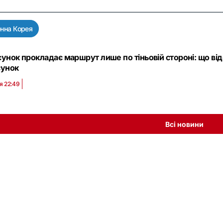
енна Корея
сунок прокладає маршрут лише по тіньовій стороні: що в
сунок
я 22:49
Всі новини