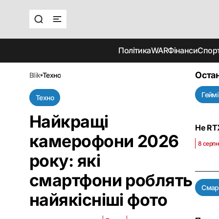
Політика
WAR
Фінанси
Спор
Остан
blik
техно
Геймі
Техно
Найкращі
Не RTX
камерофони 2026
8 серпн
року: які
смартфони роблять
Смар
найякісніші фото