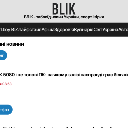
БЛІК - таблоїд новин України, спорт і зірки
т
Шоу BIZ
Лайфстайл
Афіша
Здоров'я
Кулінарія
Світ
Україна
Авт
ні новини
нг
 5080 і не топові ПК: на якому залізі насправді грає більш
я 08:53
тфон