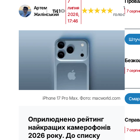
Провал
7
Артем
липня
1
★
★
★
★
★
★
★
★
★
★
1141
7 серпн
Жилінський
2026,
голос
17:46
Штучн
Безко
7 серпн
iPhone 17 Pro Max. Фото: macworld.com
Смар
Оприлюднено рейтинг
Справа
найкращих камерофонів
7 серпн
2026 року. До списку