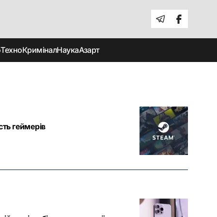
о
Техно
Кримінал
Наука
Азарт
ість геймерів