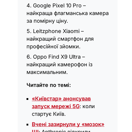
Google Pixel 10 Pro –
найкраща флагманська камера
за помірну ціну.
Leitzphone Xiaomi –
найкращий смартфон для
професійної зйомки.
Oppo Find X9 Ultra –
найкращий камерофон із
максимальним.
Читайте по темі:
«Київстар» анонсував
запуск мережі 5G
: коли
стартує Київ.
Вчені зазирнули у «мозок»
ШІ
: Anthropic відкрили