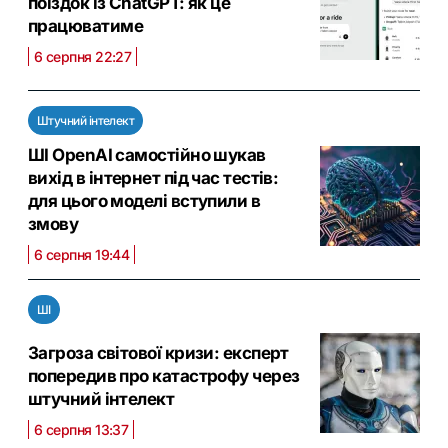
поїздок із ChatGPT: як це
працюватиме
6 серпня 22:27
Штучний інтелект
ШІ OpenAI самостійно шукав
вихід в інтернет під час тестів:
для цього моделі вступили в
змову
6 серпня 19:44
ШІ
Загроза світової кризи: експерт
попередив про катастрофу через
штучний інтелект
6 серпня 13:37