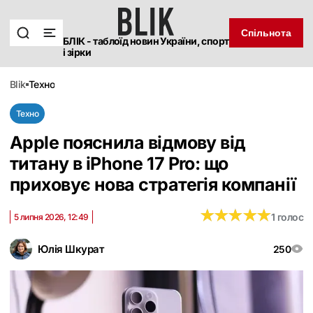
Спільнота
БЛІК - таблоїд новин України, спорт
і зірки
blik
техно
Техно
Apple пояснила відмову від
титану в iPhone 17 Pro: що
приховує нова стратегія компанії
★
★
★
★
★
★
★
★
★
★
1 голос
5 липня 2026, 12:49
Юлія Шкурат
250