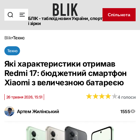
Спільнота
БЛІК - таблоїд новин України, спорт
і зірки
blik
техно
Техно
Які характеристики отримав
Redmi 17: бюджетний смартфон
Xiaomi з величезною батареєю
★
★
★
★
★
★
★
★
★
★
4 голоси
26 травня 2026, 15:51
Артем Жилінський
1555