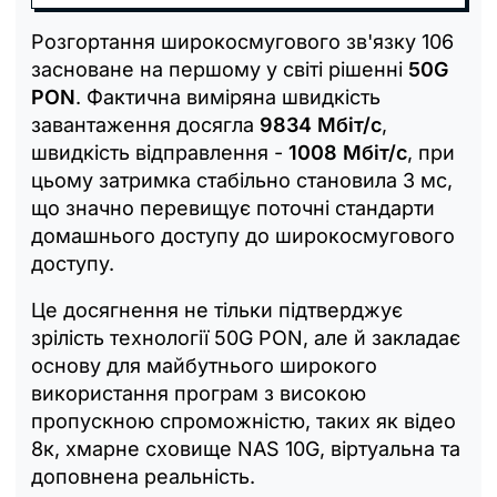
Розгортання широкосмугового зв'язку 106
засноване на першому у світі рішенні
50G
PON
. Фактична виміряна швидкість
завантаження досягла
9834 Мбіт/с
,
швидкість відправлення -
1008 Мбіт/с
, при
цьому затримка стабільно становила 3 мс,
що значно перевищує поточні стандарти
домашнього доступу до широкосмугового
доступу.
Це досягнення не тільки підтверджує
зрілість технології 50G PON, але й закладає
основу для майбутнього широкого
використання програм з високою
пропускною спроможністю, таких як відео
8к, хмарне сховище NAS 10G, віртуальна та
доповнена реальність.