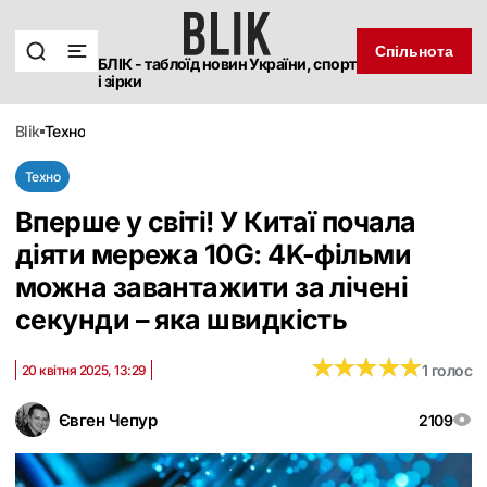
Спільнота
БЛІК - таблоїд новин України, спорт
і зірки
blik
техно
Техно
Вперше у світі! У Китаї почала
діяти мережа 10G: 4K-фільми
можна завантажити за лічені
секунди – яка швидкість
★
★
★
★
★
★
★
★
★
★
1 голос
20 квітня 2025, 13:29
Євген Чепур
2109