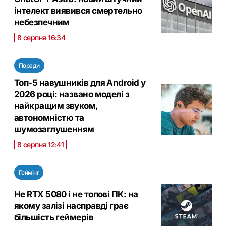
інтелект виявився смертельно
небезпечним
8 серпня 16:34
Поради
Топ-5 навушників для Android у
2026 році: названо моделі з
найкращим звуком,
автономністю та
шумозаглушенням
8 серпня 12:41
Геймінг
Не RTX 5080 і не топові ПК: на
якому залізі насправді грає
більшість геймерів