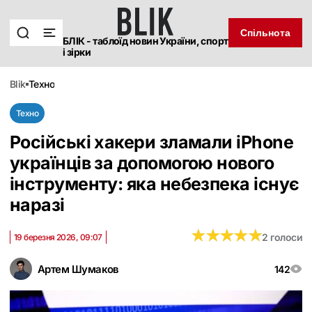
Спільнота
БЛІК - таблоїд новин України, спорт
і зірки
blik
техно
Техно
Російські хакери зламали iPhone
українців за допомогою нового
інструменту: яка небезпека існує
наразі
★
★
★
★
★
★
★
★
★
★
2 голоси
19 березня 2026, 09:07
Артем Шумаков
142