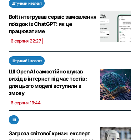
Штучний інтелект
Bolt інтегрував сервіс замовлення
поїздок із ChatGPT: як це
працюватиме
6 серпня 22:27
Штучний інтелект
ШІ OpenAI самостійно шукав
вихід в інтернет під час тестів:
для цього моделі вступили в
змову
6 серпня 19:44
ШІ
Загроза світової кризи: експерт