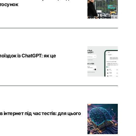
тосунок
поїздок із ChatGPT: як це
 інтернет під час тестів: для цього