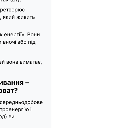
еретворює
, який живить
 енергії». Вони
вночі або під
ей вона вимагає,
ивання –
оват?
е середньодобове
троенергію і
од) ви