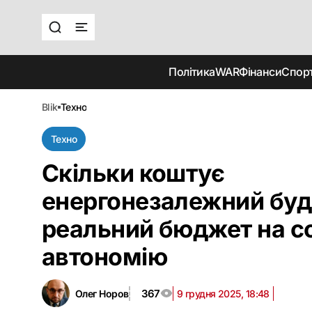
Політика
WAR
Фінанси
Спор
blik
техно
Техно
Скільки коштує
енергонезалежний буд
реальний бюджет на с
автономію
367
Олег Норов
9 грудня 2025, 18:48