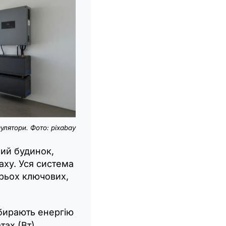
мулятори. Фото: pixabay
ий будинок,
аху. Уся система
трьох ключових,
бирають енергію
тах (Вт).