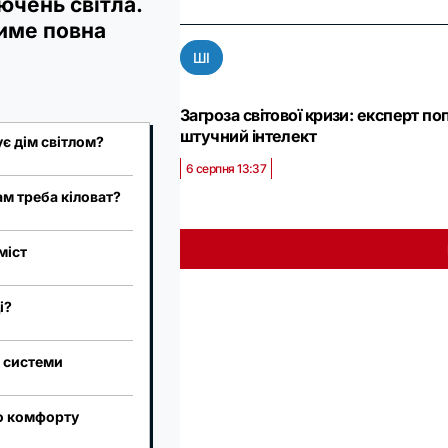
ючень світла.
име повна
ШІ
Загроза світової кризи: експерт п
штучний інтелект
ує дім світлом?
6 серпня 13:37
ам треба кіловат?
міст
і?
а системи
го комфорту