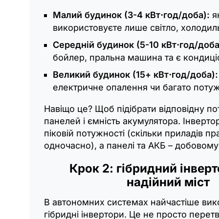
Малий будинок (3-4 кВт⋅год/доба):
я
використовуєте лише світло, холодил
Середній будинок (5-10 кВт⋅год/доба
бойлер, пральна машина та є кондиці
Великий будинок (15+ кВт⋅год/доба):
електричне опалення чи багато потуж
Навіщо це? Щоб підібрати відповідну по
панелей і ємність акумулятора. Інверто
піковій потужності (скільки приладів п
одночасно), а панелі та АКБ – добовом
Крок 2: гібридний інверт
надійний міст
В автономних системах найчастіше ви
гібридні інвертори. Це не просто перет