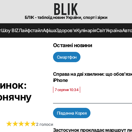
БЛІК - таблоїд новин України, спорт і зірки
т
Шоу BIZ
Лайфстайл
Афіша
Здоров'я
Кулінарія
Світ
Україна
Авт
Останні новини
Смартфон
Справа на дві хвилини: що обов'яз
iPhone
инок:
7 серпня 10:34
онячну
Південна Корея
★
★
★
★
★
★
★
★
★
★
2 голоси
Застосунок прокладає маршрут лиш