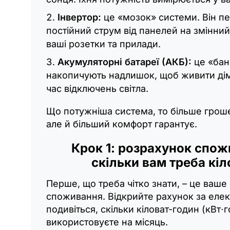
Інвертор:
це «мозок» системи. Він п
постійний струм від панелей на змінний
ваші розетки та прилади.
Акумуляторні батареї (АКБ):
це «банк
накопичують надлишок, щоб живити дім 
час відключень світла.
Що потужніша система, то більше грош
але й більший комфорт гарантує.
Крок 1: розрахунок спож
скільки вам треба кіл
Перше, що треба чітко знати, – це ваш
споживання. Відкрийте рахунок за елек
подивіться, скільки кіловат-годин (кВт⋅г
використовуєте на місяць.