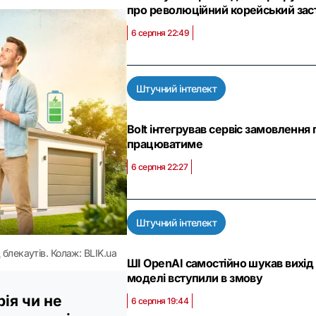
про революційний корейський зас
6 серпня 22:49
Штучний інтелект
Bolt інтегрував сервіс замовлення 
працюватиме
6 серпня 22:27
Штучний інтелект
 блекаутів. Колаж: BLIK.ua
ШІ OpenAI самостійно шукав вихід в
моделі вступили в змову
ія чи не
6 серпня 19:44