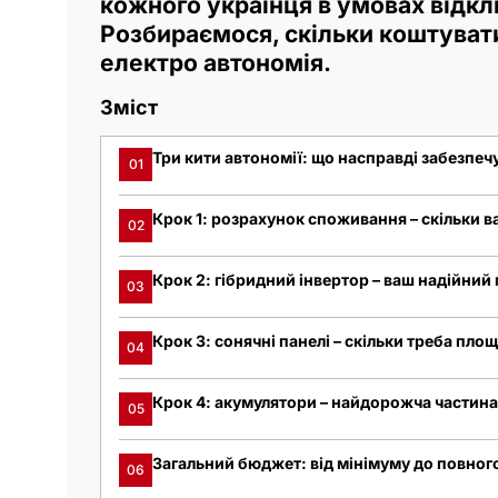
кожного українця в умовах відкл
Розбираємося, скільки коштуват
електро автономія.
Зміст
Три кити автономії: що насправді забезпеч
01
Крок 1: розрахунок споживання – скільки в
02
Крок 2: гібридний інвертор – ваш надійний 
03
Крок 3: сонячні панелі – скільки треба площ
04
Крок 4: акумулятори – найдорожча частин
05
Загальний бюджет: від мінімуму до повно
06