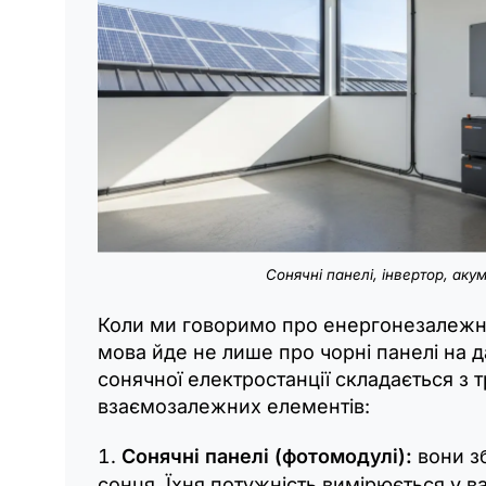
Сонячні панелі, інвертор, аку
Коли ми говоримо про енергонезалежн
мова йде не лише про чорні панелі на д
сонячної електростанції складається з 
взаємозалежних елементів:
Сонячні панелі (фотомодулі):
вони з
сонця. Їхня потужність вимірюється у ва