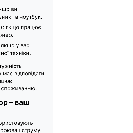
кщо ви
ьник та ноутбук.
):
якщо працює
онер.
якщо у вас
ної техніки.
тужність
р має відповідати
рацює
у споживанню.
ор – ваш
користовують
ворювач струму.