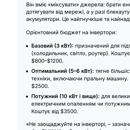
Він вміє «міксувати» джерела: брати ен
дотягувати від мережі, а у разі блекаут
акумулятори. Це найгнучкіше та найнад
Орієнтовний бюджет на інвертори:
Базовий (3 кВт):
призначений для під
(холодильник, світло, роутер). Кошту
$800–$1200.
Оптимальний (5–6 кВт):
тягне більшіс
техніки, включаючи пральну машину.
$2500.
Потужний (10 кВт і вище):
для велики
електричним опаленням чи потужним
Коштує від $3500.
«Не заощаджуйте на інверторі, – зазна