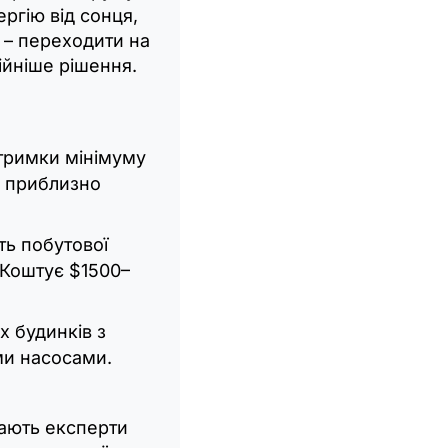
ергію від сонця,
у – переходити на
ійніше рішення.
тримки мінімуму
є приблизно
ть побутової
 Коштує $1500–
х будинків з
и насосами.
чають експерти