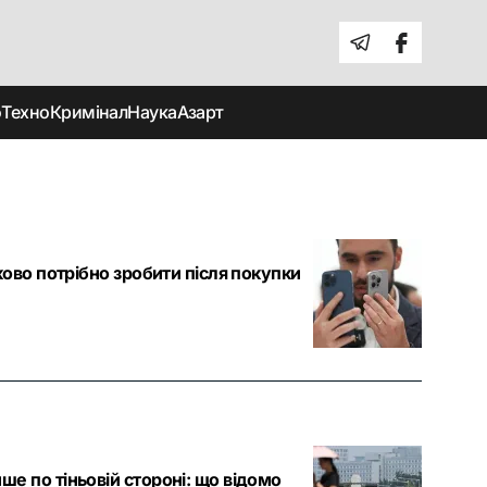
о
Техно
Кримінал
Наука
Азарт
ково потрібно зробити після покупки
е по тіньовій стороні: що відомо