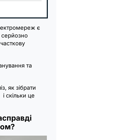
електромереж є
в серйозно
 часткову
анування та
з, як зібрати
і скільки це
асправді
лом?