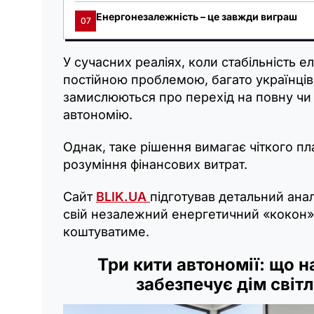
Енергонезалежність – це завжди виграш
07
У сучасних реаліях, коли стабільність 
постійною проблемою, багато українці
замислюються про перехід на повну чи
автономію.
Однак, таке рішення вимагає чіткого пл
розуміння фінансових витрат.
Сайт
BLIK.UA
підготував детальний аналі
свій незалежний енергетичний «кокон» 
коштуватиме.
Три кити автономії: що н
забезпечує дім світ