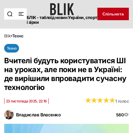
Спільнота
БЛІК - таблоїд новин України, спорт
і зірки
blik
техно
Техно
Вчителі будуть користуватися ШІ
на уроках, але поки не в Україні:
де вирішили впровадити сучасну
технологію
★
★
★
★
★
★
★
★
★
★
1 голос
23 листопада 2025, 22:16
Владислав Власенко
560