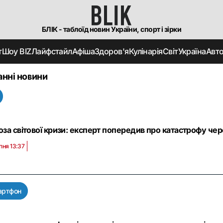
БЛІК - таблоїд новин України, спорт і зірки
т
Шоу BIZ
Лайфстайл
Афіша
Здоров'я
Кулінарія
Світ
Україна
Авт
анні новини
оза світової кризи: експерт попередив про катастрофу че
пня 13:37
артфон