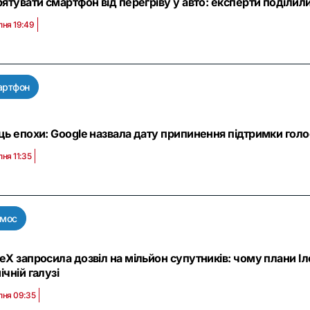
рятувати смартфон від перегріву у авто: експерти поділи
пня 19:49
артфон
ць епохи: Google назвала дату припинення підтримки голо
пня 11:35
смос
eX запросила дозвіл на мільйон супутників: чому плани І
ічній галузі
пня 09:35