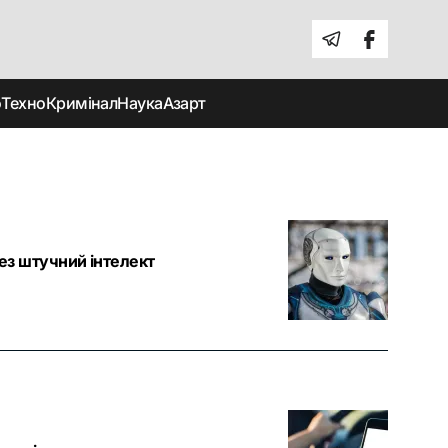
о
Техно
Кримінал
Наука
Азарт
рез штучний інтелект