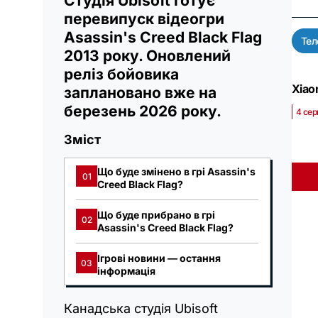
Студія Ubisoft готує
перевипуск відеогри
Asassin's Creed Black Flag
Тел
2013 року. Оновлений
реліз бойовика
Xiao
заплановано вже на
березень 2026 року.
4 сер
Зміст
Що буде змінено в грі Asassin's
01
Creed Black Flag?
Що буде прибрано в грі
02
Asassin's Creed Black Flag?
Ігрові новини — остання
03
інформація
Канадська студія Ubisoft