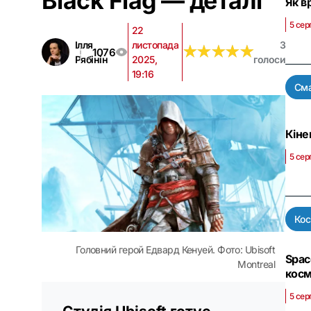
Black Flag — деталі
Як в
5 сер
22
Ілля
листопада
3
★
★
★
★
★
★
★
★
★
★
1076
Рябінін
2025,
голоси
19:16
См
Кіне
5 сер
Ко
Головний герой Едвард Кенуей. Фото: Ubisoft
Spac
Montreal
косм
5 сер