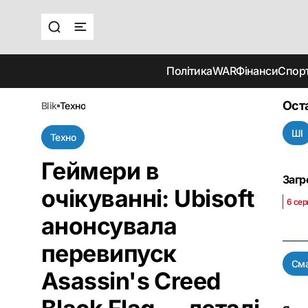
Політика
WAR
Фінанси
Спор
Ост
blik
техно
ШІ
Техно
Геймери в
Загр
очікуванні: Ubisoft
6 сер
анонсувала
перевипуск
См
Asassin's Creed