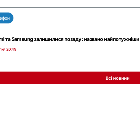
ефон
mi та Samsung залишилися позаду: названо найпотужніши
пня 20:49
Всі новини