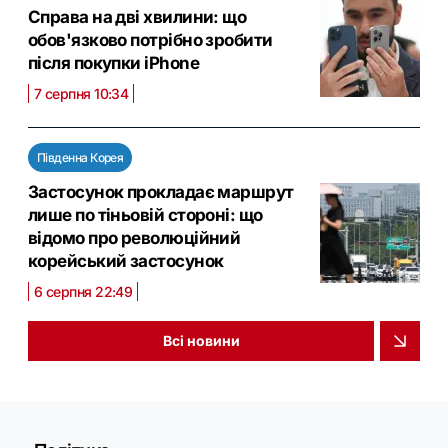
Справа на дві хвилини: що
обов'язково потрібно зробити
після покупки iPhone
7 серпня 10:34
Південна Корея
Застосунок прокладає маршрут
лише по тіньовій стороні: що
відомо про революційний
корейський застосунок
6 серпня 22:49
Всі новини