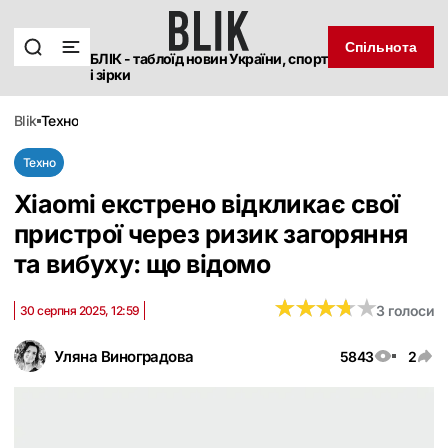
Спільнота
БЛІК - таблоїд новин України, спорт
і зірки
blik
техно
Техно
Xiaomi екстрено відкликає свої
пристрої через ризик загоряння
та вибуху: що відомо
★
★
★
★
★
★
★
★
★
★
3 голоси
30 серпня 2025, 12:59
Уляна Виноградова
5843
2