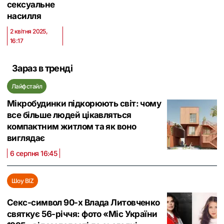
сексуальне
насилля
2 квітня 2025,
16:17
Зараз в тренді
Лайфстайл
Мікробудинки підкорюють світ: чому
все більше людей цікавляться
компактним житлом та як воно
виглядає
6 серпня 16:45
Шоу BIZ
Секс-символ 90-х Влада Литовченко
святкує 56-річчя: фото «Міс України