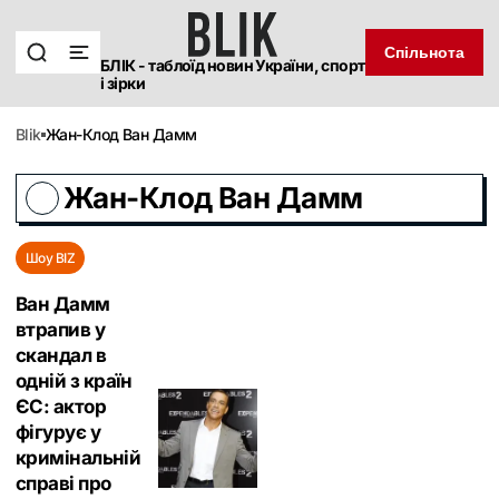
Спільнота
БЛІК - таблоїд новин України, спорт
і зірки
blik
Жан-Клод Ван Дамм
Жан-Клод Ван Дамм
Шоу BIZ
Ван Дамм
втрапив у
скандал в
одній з країн
ЄС: актор
фігурує у
кримінальній
справі про